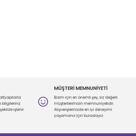
MÜŞTERİ MEMNUNİYETİ
altyapılarla
Bizim için en önemli şey, siz değerli
bilgileriniz
müşterilerimizin memnuniyetidir.
şekilde işlenir.
Alışverişlerinizde en iyi deneyimi
yaşamanız için buradayız.