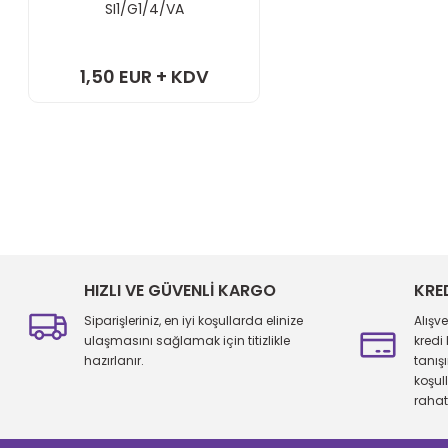
SI1/G1/4/VA
1,50 EUR + KDV
HIZLI VE GÜVENLİ KARGO
KRE
Siparişleriniz, en iyi koşullarda elinize
Alışv
ulaşmasını sağlamak için titizlikle
kredi
hazırlanır.
tanış
koşul
rahatl