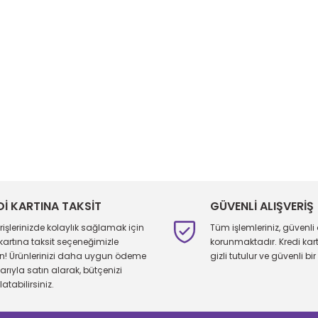
Dİ KARTINA TAKSİT
GÜVENLİ ALIŞVERİŞ
erişlerinizde kolaylık sağlamak için
Tüm işlemleriniz, güvenli 
 kartına taksit seçeneğimizle
korunmaktadır. Kredi kartı 
ın! Ürünlerinizi daha uygun ödeme
gizli tutulur ve güvenli bir 
larıyla satın alarak, bütçenizi
atabilirsiniz.