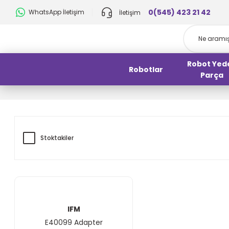
0(545) 423 21 42
WhatsApp İletişim
İletişim
Robot Yed
Robotlar
Parça
Stoktakiler
IFM
E40099 Adapter