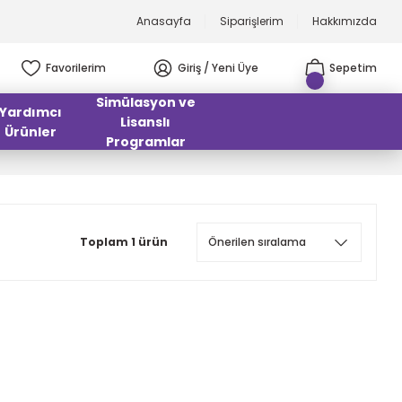
Anasayfa
Siparişlerim
Hakkımızda
Favorilerim
Giriş / Yeni Üye
Sepetim
Simülasyon ve
Yardımcı
Lisanslı
Ürünler
Programlar
Toplam 1 ürün