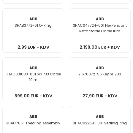
ABB
ABB
3HAB3772-61 O-Ring
3HAC047724-001 FlexPendant
Retractable Cable 10m
2,99 EUR + KDV
2.199,00 EUR + KDV
ABB
ABB
3HAC031683-001 SxTPU3 Cable
21670072-56 Key SF 203
10 m
599,00 EUR + KDV
27,90 EUR + KDV
ABB
ABB
3HAC7817-1 Sealing Assembly
3HAC022581-001 Sealing Ring