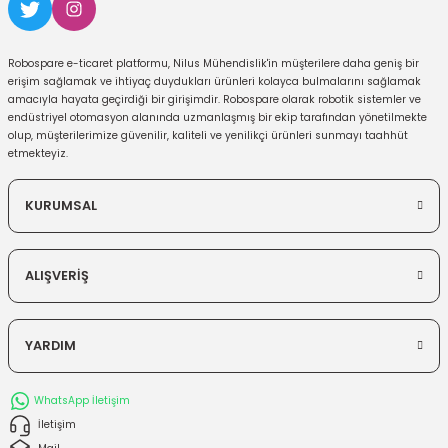
Robospare e-ticaret platformu, Nilus Mühendislik'in müşterilere daha geniş bir
erişim sağlamak ve ihtiyaç duydukları ürünleri kolayca bulmalarını sağlamak
amacıyla hayata geçirdiği bir girişimdir. Robospare olarak robotik sistemler ve
endüstriyel otomasyon alanında uzmanlaşmış bir ekip tarafından yönetilmekte
olup, müşterilerimize güvenilir, kaliteli ve yenilikçi ürünleri sunmayı taahhüt
etmekteyiz.
KURUMSAL
ALIŞVERİŞ
YARDIM
WhatsApp İletişim
İletişim