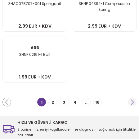
3HAC078707-001 Springunit
3HNP 04392-1 Compression
Spring
2,99 EUR + KDV
2,99 EUR + KDV
ABB
3HNP 02191-1 Ball
1,99 EUR + KDV
1
2
3
4
..
16
HIZLI VE GÜVENLİ KARGO
Siparişleriniz, en iyi koşullarda elinize ulaşmasını sağlamak için titizlikle
hazırlanır.