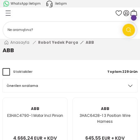
WhatsApp İletişim
İletişim
Geri Dön
Geri Dön
k Parça
ABB
FANUC
AMR'ler
Ark Kaynağı Robotları
Anasayfa
Robot Yedek Parça
ABB
ABB
Ark Kaynağı Robotları
Boya Robotları
Boya Robotları
Cobotlar
Stoktakiler
Toplam 229 ürün
Cobotlar
Delta Robotlar
Delta Robotlar
Endüstriyel Robotlar
ABB
ABB
E3HAC4790-1 Motor Incl Pinion
3HAC6428-1 3 Position Wire
Endüstriyel Robotlar
Paletleme Robotları
Harness
Scara Robotlar
Scara Robotlar
4.666,24 EUR + KDV
645,55 EUR + KDV