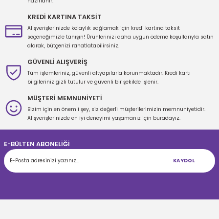
hazırlanır.
KREDİ KARTINA TAKSİT
Alışverişlerinizde kolaylık sağlamak için kredi kartına taksit
seçeneğimizle tanışın! Ürünlerinizi daha uygun ödeme koşullarıyla satın
alarak, bütçenizi rahatlatabilirsiniz.
GÜVENLİ ALIŞVERİŞ
Tüm işlemleriniz, güvenli altyapılarla korunmaktadır. Kredi kartı
bilgileriniz gizli tutulur ve güvenli bir şekilde işlenir.
MÜŞTERİ MEMNUNİYETİ
Bizim için en önemli şey, siz değerli müşterilerimizin memnuniyetidir.
Alışverişlerinizde en iyi deneyimi yaşamanız için buradayız.
E-BÜLTEN ABONELİĞİ
KAYDOL