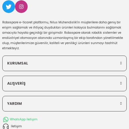
Robospare e-ticaret platformu, Nilus Mühendislik'in müşterilere daha geniş bir
erişim sağlamak ve ihtiyaç duydukları ürünleri kolayca bulmalarını sağlamak
amacıyla hayata geçirdiği bir girişimdir. Robospare olarak robotik sistemler ve
endüstriyel otomasyon alanında uzmanlaşmış bir ekip tarafından yönetilmekte
olup, müşterilerimize güvenilir, kaliteli ve yenilikçi ürünleri sunmayı taahhüt
etmekteyiz.
KURUMSAL
ALIŞVERİŞ
YARDIM
WhatsApp İletişim
İletişim