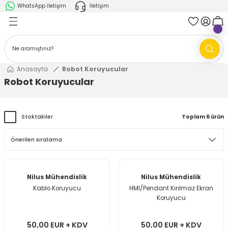
WhatsApp İletişim
İletişim
Geri Dön
Geri Dön
k Parça
ABB
FANUC
AMR'ler
Ark Kaynağı Robotları
Anasayfa
Robot Koruyucular
Robot Koruyucular
Ark Kaynağı Robotları
Boya Robotları
Boya Robotları
Cobotlar
Stoktakiler
Toplam 6 ürün
Cobotlar
Delta Robotlar
Delta Robotlar
Endüstriyel Robotlar
Nilus Mühendislik
Nilus Mühendislik
Kablo Koruyucu
HMI/Pendant Kırılmaz Ekran
Endüstriyel Robotlar
Paletleme Robotları
Koruyucu
Scara Robotlar
Scara Robotlar
50,00 EUR + KDV
50,00 EUR + KDV