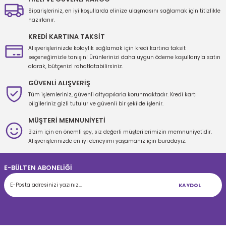
Siparişleriniz, en iyi koşullarda elinize ulaşmasını sağlamak için titizlikle
hazırlanır.
KREDİ KARTINA TAKSİT
Alışverişlerinizde kolaylık sağlamak için kredi kartına taksit
seçeneğimizle tanışın! Ürünlerinizi daha uygun ödeme koşullarıyla satın
alarak, bütçenizi rahatlatabilirsiniz.
GÜVENLİ ALIŞVERİŞ
Tüm işlemleriniz, güvenli altyapılarla korunmaktadır. Kredi kartı
bilgileriniz gizli tutulur ve güvenli bir şekilde işlenir.
MÜŞTERİ MEMNUNİYETİ
Bizim için en önemli şey, siz değerli müşterilerimizin memnuniyetidir.
Alışverişlerinizde en iyi deneyimi yaşamanız için buradayız.
E-BÜLTEN ABONELİĞİ
KAYDOL