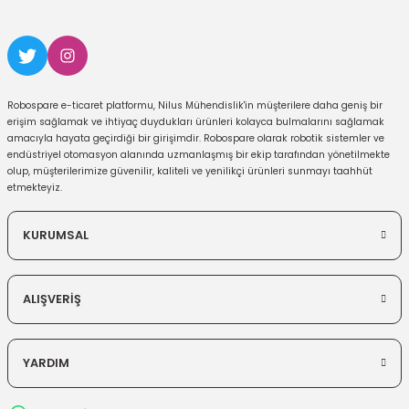
Robospare e-ticaret platformu, Nilus Mühendislik'in müşterilere daha geniş bir
erişim sağlamak ve ihtiyaç duydukları ürünleri kolayca bulmalarını sağlamak
amacıyla hayata geçirdiği bir girişimdir. Robospare olarak robotik sistemler ve
endüstriyel otomasyon alanında uzmanlaşmış bir ekip tarafından yönetilmekte
olup, müşterilerimize güvenilir, kaliteli ve yenilikçi ürünleri sunmayı taahhüt
etmekteyiz.
KURUMSAL
ALIŞVERİŞ
YARDIM