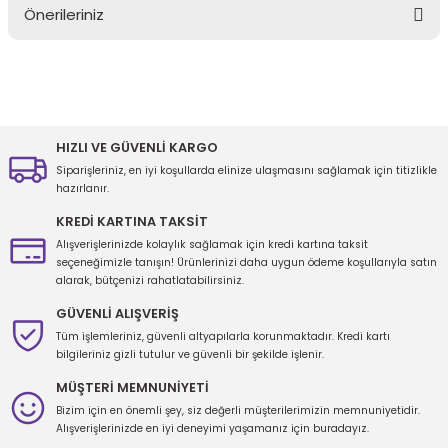
Önerileriniz
Yorum Yaz
Bu ürünün fiyat bilgisi, resim, ürün açıklamalarında ve diğer
konularda yetersiz gördüğünüz noktaları öneri formunu kullanarak
tarafımıza iletebilirsiniz.
Görüş ve önerileriniz için teşekkür ederiz.
HIZLI VE GÜVENLİ KARGO
Siparişleriniz, en iyi koşullarda elinize ulaşmasını sağlamak için titizlikle
Ürün resmi kalitesiz, bozuk veya görüntülenemiyor.
hazırlanır.
Ürün açıklamasında eksik bilgiler bulunuyor.
KREDİ KARTINA TAKSİT
Ürün bilgilerinde hatalar bulunuyor.
Alışverişlerinizde kolaylık sağlamak için kredi kartına taksit
seçeneğimizle tanışın! Ürünlerinizi daha uygun ödeme koşullarıyla satın
Ürün fiyatı diğer sitelerden daha pahalı.
alarak, bütçenizi rahatlatabilirsiniz.
Bu ürüne benzer farklı alternatifler olmalı.
GÜVENLİ ALIŞVERİŞ
Tüm işlemleriniz, güvenli altyapılarla korunmaktadır. Kredi kartı
bilgileriniz gizli tutulur ve güvenli bir şekilde işlenir.
MÜŞTERİ MEMNUNİYETİ
Bizim için en önemli şey, siz değerli müşterilerimizin memnuniyetidir.
Gönder
Alışverişlerinizde en iyi deneyimi yaşamanız için buradayız.