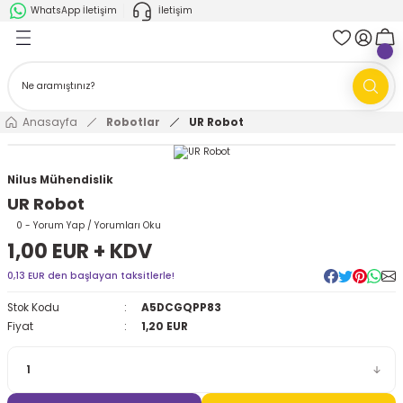
WhatsApp İletişim
İletişim
Geri Dön
Geri Dön
k Parça
ABB
FANUC
AMR'ler
Ark Kaynağı Robotları
Anasayfa
Robotlar
UR Robot
Ark Kaynağı Robotları
Boya Robotları
Nilus Mühendislik
UR Robot
Boya Robotları
Cobotlar
0 - Yorum Yap / Yorumları Oku
1,00 EUR + KDV
Cobotlar
Delta Robotlar
0,13 EUR den başlayan taksitlerle!
Delta Robotlar
Endüstriyel Robotlar
Stok Kodu
A5DCGQPP83
Fiyat
1,20 EUR
Endüstriyel Robotlar
Paletleme Robotları
Scara Robotlar
Scara Robotlar