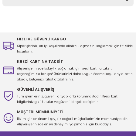
Yorum Yaz
Bu ürünün fiyat bilgisi, resim, ürün açıklamalarında ve diğer
konularda yetersiz gördüğünüz noktaları öneri formunu kullanarak
tarafımıza iletebilirsiniz.
Görüş ve önerileriniz için teşekkür ederiz.
HIZLI VE GÜVENLİ KARGO
Siparişleriniz, en iyi koşullarda elinize ulaşmasını sağlamak için titizlikle
Ürün resmi kalitesiz, bozuk veya görüntülenemiyor.
hazırlanır.
Ürün açıklamasında eksik bilgiler bulunuyor.
KREDİ KARTINA TAKSİT
Ürün bilgilerinde hatalar bulunuyor.
Alışverişlerinizde kolaylık sağlamak için kredi kartına taksit
seçeneğimizle tanışın! Ürünlerinizi daha uygun ödeme koşullarıyla satın
Ürün fiyatı diğer sitelerden daha pahalı.
alarak, bütçenizi rahatlatabilirsiniz.
Bu ürüne benzer farklı alternatifler olmalı.
GÜVENLİ ALIŞVERİŞ
Tüm işlemleriniz, güvenli altyapılarla korunmaktadır. Kredi kartı
bilgileriniz gizli tutulur ve güvenli bir şekilde işlenir.
MÜŞTERİ MEMNUNİYETİ
Bizim için en önemli şey, siz değerli müşterilerimizin memnuniyetidir.
Gönder
Alışverişlerinizde en iyi deneyimi yaşamanız için buradayız.