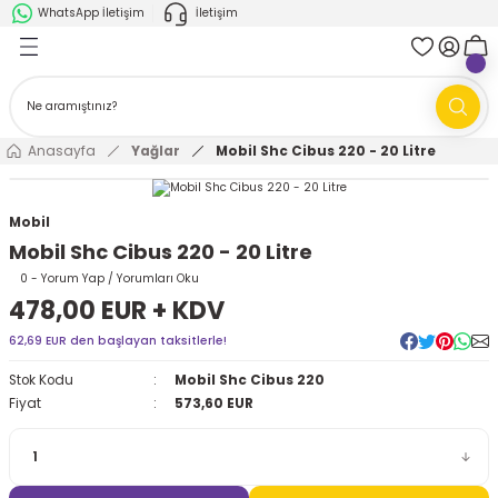
WhatsApp İletişim
İletişim
Geri Dön
Geri Dön
k Parça
ABB
FANUC
AMR'ler
Ark Kaynağı Robotları
Anasayfa
Yağlar
Mobil Shc Cibus 220 - 20 Litre
Ark Kaynağı Robotları
Boya Robotları
Mobil
Mobil Shc Cibus 220 - 20 Litre
Boya Robotları
Cobotlar
0 - Yorum Yap / Yorumları Oku
478,00 EUR + KDV
Cobotlar
Delta Robotlar
62,69 EUR den başlayan taksitlerle!
Delta Robotlar
Endüstriyel Robotlar
Stok Kodu
Mobil Shc Cibus 220
Fiyat
573,60 EUR
Endüstriyel Robotlar
Paletleme Robotları
Scara Robotlar
Scara Robotlar