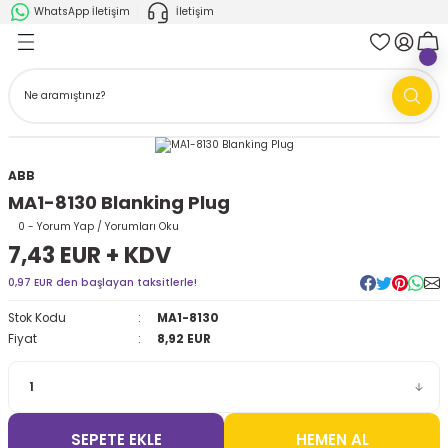
WhatsApp İletişim
İletişim
Geri Dön
Geri Dön
k Parça
ABB
FANUC
AMR'ler
Ark Kaynağı Robotları
ABB
Ark Kaynağı Robotları
Boya Robotları
MA1-8130 Blanking Plug
Boya Robotları
Cobotlar
0 - Yorum Yap / Yorumları Oku
7,43 EUR + KDV
Cobotlar
Delta Robotlar
0,97 EUR den başlayan taksitlerle!
Stok Kodu
MA1-8130
Delta Robotlar
Endüstriyel Robotlar
Fiyat
8,92 EUR
Endüstriyel Robotlar
Paletleme Robotları
Scara Robotlar
Scara Robotlar
SEPETE EKLE
HEMEN AL