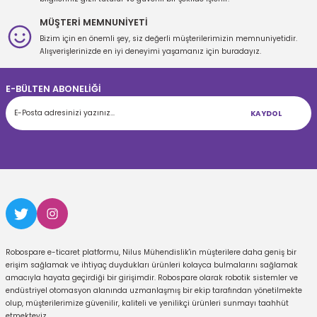
MÜŞTERİ MEMNUNİYETİ
Bizim için en önemli şey, siz değerli müşterilerimizin memnuniyetidir.
Gönder
Alışverişlerinizde en iyi deneyimi yaşamanız için buradayız.
E-BÜLTEN ABONELİĞİ
KAYDOL
Robospare e-ticaret platformu, Nilus Mühendislik'in müşterilere daha geniş bir
erişim sağlamak ve ihtiyaç duydukları ürünleri kolayca bulmalarını sağlamak
amacıyla hayata geçirdiği bir girişimdir. Robospare olarak robotik sistemler ve
endüstriyel otomasyon alanında uzmanlaşmış bir ekip tarafından yönetilmekte
olup, müşterilerimize güvenilir, kaliteli ve yenilikçi ürünleri sunmayı taahhüt
etmekteyiz.