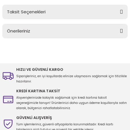
Taksit Seçenekleri
Bu ürüne ilk yorumu siz yapın!
Önerileriniz
Yorum Yaz
Bu ürünün fiyat bilgisi, resim, ürün açıklamalarında ve diğer
konularda yetersiz gördüğünüz noktaları öneri formunu kullanarak
tarafımıza iletebilirsiniz.
Görüş ve önerileriniz için teşekkür ederiz.
HIZLI VE GÜVENLİ KARGO
Siparişleriniz, en iyi koşullarda elinize ulaşmasını sağlamak için titizlikle
Ürün resmi kalitesiz, bozuk veya görüntülenemiyor.
hazırlanır.
Ürün açıklamasında eksik bilgiler bulunuyor.
KREDİ KARTINA TAKSİT
Ürün bilgilerinde hatalar bulunuyor.
Alışverişlerinizde kolaylık sağlamak için kredi kartına taksit
seçeneğimizle tanışın! Ürünlerinizi daha uygun ödeme koşullarıyla satın
Ürün fiyatı diğer sitelerden daha pahalı.
alarak, bütçenizi rahatlatabilirsiniz.
Bu ürüne benzer farklı alternatifler olmalı.
GÜVENLİ ALIŞVERİŞ
Tüm işlemleriniz, güvenli altyapılarla korunmaktadır. Kredi kartı
bilgileriniz gizli tutulur ve güvenli bir şekilde işlenir.