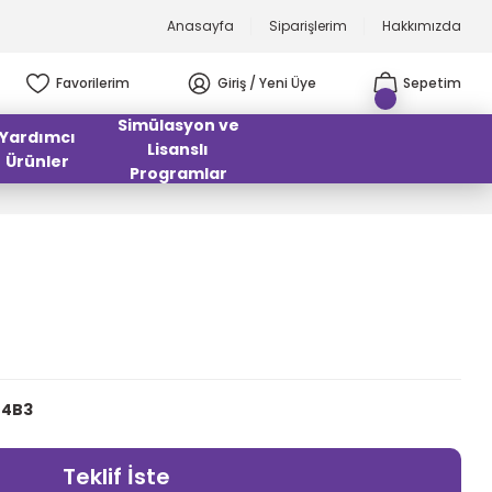
Anasayfa
Siparişlerim
Hakkımızda
Favorilerim
Giriş / Yeni Üye
Sepetim
Simülasyon ve
Yardımcı
Lisanslı
Ürünler
Programlar
B4B3
Teklif İste