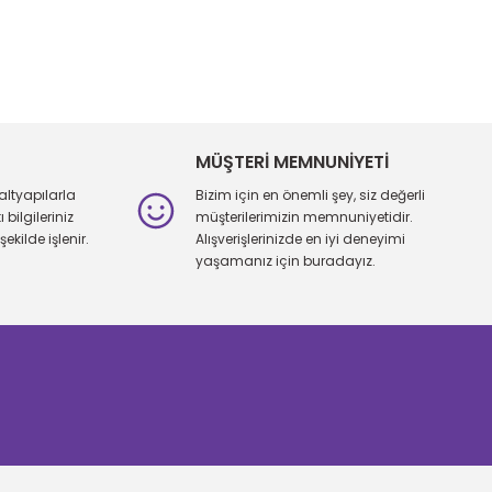
iletebilirsiniz.
MÜŞTERİ MEMNUNİYETİ
altyapılarla
Bizim için en önemli şey, siz değerli
bilgileriniz
müşterilerimizin memnuniyetidir.
şekilde işlenir.
Alışverişlerinizde en iyi deneyimi
yaşamanız için buradayız.