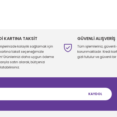
larda yetersiz gördüğünüz noktaları öneri formunu kullanarak tarafımıza 
Bu ürüne ilk yorumu siz yapın!
Yorum Yaz
Dİ KARTINA TAKSİT
GÜVENLİ ALIŞVERİŞ
erişlerinizde kolaylık sağlamak için
Tüm işlemleriniz, güvenli 
 kartına taksit seçeneğimizle
korunmaktadır. Kredi kartı 
ın! Ürünlerinizi daha uygun ödeme
gizli tutulur ve güvenli bir 
larıyla satın alarak, bütçenizi
atabilirsiniz.
KAYDOL
Gönder