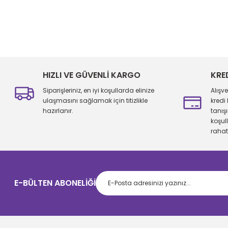
Bu ürünün fiyat bilgisi, resim, ürün açıklamalarında ve diğer konu
Görüş ve önerileriniz için teşekkür ederiz.
Ürün resmi kalitesiz, bozuk veya görüntülenemiyor.
Ürün açıklamasında eksik bilgiler bulunuyor.
HIZLI VE GÜVENLİ KARGO
KRE
Ürün bilgilerinde hatalar bulunuyor.
Siparişleriniz, en iyi koşullarda elinize
Alışv
Ürün fiyatı diğer sitelerden daha pahalı.
ulaşmasını sağlamak için titizlikle
kredi
hazırlanır.
tanış
Bu ürüne benzer farklı alternatifler olmalı.
koşul
rahatl
E-BÜLTEN ABONELİĞİ