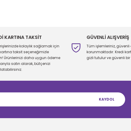
larda yetersiz gördüğünüz noktaları öneri formunu kullanarak tarafımıza 
Bu ürüne ilk yorumu siz yapın!
Yorum Yaz
Dİ KARTINA TAKSİT
GÜVENLİ ALIŞVERİŞ
erişlerinizde kolaylık sağlamak için
Tüm işlemleriniz, güvenli 
 kartına taksit seçeneğimizle
korunmaktadır. Kredi kartı 
ın! Ürünlerinizi daha uygun ödeme
gizli tutulur ve güvenli bir 
larıyla satın alarak, bütçenizi
atabilirsiniz.
KAYDOL
Gönder