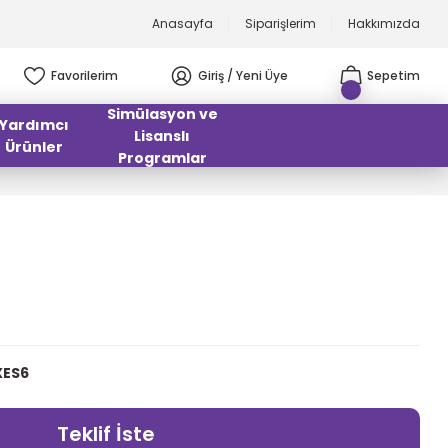
Anasayfa
Siparişlerim
Hakkımızda
Favorilerim
Giriş / Yeni Üye
Sepetim
Simülasyon ve
Yardımcı
Lisanslı
Ürünler
Programlar
XES6
Teklif İste