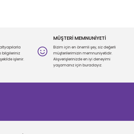
iletebilirsiniz.
MÜŞTERİ MEMNUNİYETİ
altyapılarla
Bizim için en önemli şey, siz değerli
bilgileriniz
müşterilerimizin memnuniyetidir.
şekilde işlenir.
Alışverişlerinizde en iyi deneyimi
yaşamanız için buradayız.