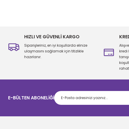
Bu ürünün fiyat bilgisi, resim, ürün açıklamalarında ve diğer konu
Görüş ve önerileriniz için teşekkür ederiz.
Ürün resmi kalitesiz, bozuk veya görüntülenemiyor.
Ürün açıklamasında eksik bilgiler bulunuyor.
HIZLI VE GÜVENLİ KARGO
KRE
Ürün bilgilerinde hatalar bulunuyor.
Siparişleriniz, en iyi koşullarda elinize
Alışv
Ürün fiyatı diğer sitelerden daha pahalı.
ulaşmasını sağlamak için titizlikle
kredi
hazırlanır.
tanış
Bu ürüne benzer farklı alternatifler olmalı.
koşul
rahatl
E-BÜLTEN ABONELİĞİ