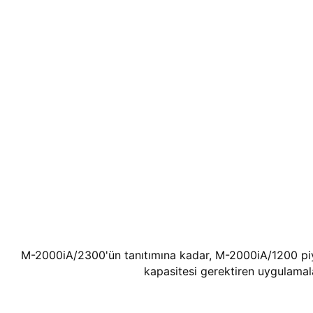
M-2000iA/2300'ün tanıtımına kadar, M-2000iA/1200 piya
kapasitesi gerektiren uygulamal