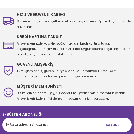
tarafımıza iletebilirsiniz.
Görüş ve önerileriniz için teşekkür ederiz.
HIZLI VE GÜVENLİ KARGO
Siparişleriniz, en iyi koşullarda elinize ulaşmasını sağlamak için titizlikle
Ürün resmi kalitesiz, bozuk veya görüntülenemiyor.
hazırlanır.
Ürün açıklamasında eksik bilgiler bulunuyor.
KREDİ KARTINA TAKSİT
Ürün bilgilerinde hatalar bulunuyor.
Alışverişlerinizde kolaylık sağlamak için kredi kartına taksit
seçeneğimizle tanışın! Ürünlerinizi daha uygun ödeme koşullarıyla satın
Ürün fiyatı diğer sitelerden daha pahalı.
alarak, bütçenizi rahatlatabilirsiniz.
Bu ürüne benzer farklı alternatifler olmalı.
GÜVENLİ ALIŞVERİŞ
Tüm işlemleriniz, güvenli altyapılarla korunmaktadır. Kredi kartı
bilgileriniz gizli tutulur ve güvenli bir şekilde işlenir.
MÜŞTERİ MEMNUNİYETİ
Bizim için en önemli şey, siz değerli müşterilerimizin memnuniyetidir.
Gönder
Alışverişlerinizde en iyi deneyimi yaşamanız için buradayız.
E-BÜLTEN ABONELİĞİ
KAYDOL