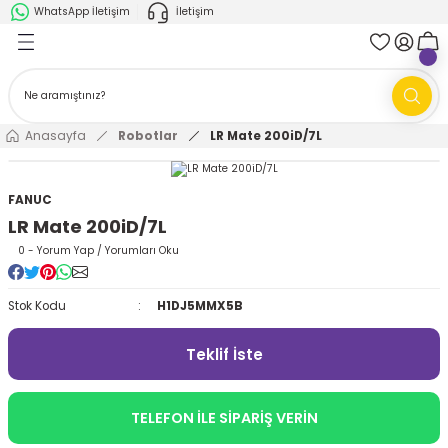
WhatsApp İletişim
İletişim
Geri Dön
Geri Dön
k Parça
ABB
FANUC
AMR'ler
Ark Kaynağı Robotları
Anasayfa
Robotlar
LR Mate 200iD/7L
Ark Kaynağı Robotları
Boya Robotları
FANUC
LR Mate 200iD/7L
Boya Robotları
Cobotlar
0 - Yorum Yap / Yorumları Oku
Cobotlar
Delta Robotlar
Stok Kodu
H1DJ5MMX5B
Delta Robotlar
Endüstriyel Robotlar
Teklif İste
Endüstriyel Robotlar
Paletleme Robotları
TELEFON İLE SİPARİŞ VERİN
Scara Robotlar
Scara Robotlar