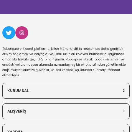
Robospare e-ticaret platformu, Nilus Mühendislik'in müşterilere daha geniş bir
erişim sağlamak ve ihtiyaç duydukları ürünleri kolayca bulmalarını sağlamak
amacıyla hayata geçirdiği bir girişimdir. Robospare olarak robotik sistemler ve
endüstriyel otomasyon alanında uzmanlaşmış bir ekip tarafından yönetilmekte
olup, müşterilerimize güvenilir, kaliteli ve yenilikçi ürünleri sunmayı taahhüt
etmekteyiz.
KURUMSAL
ALIŞVERİŞ
YARDIM