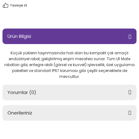
Tavsiye Et
Ürün Bilgisi
Küçük yüklerin taşınmasında hızlı olan bu kompakt çok amaçlı
endüstriyel robot, geliştirilmiş erişim mesafesi sunar. Tüm LR Mate
robotları gibi, entegre akıllı (görsel ve kuvvet) işlevsellik, özel uygulama
paketleri ve standart IP67 koruması gibi çeşitli seçeneklerle de
mevcuttur.
Yorumlar (0)
Önerileriniz
Bu ürüne ilk yorumu siz yapın!
Bu ürünün fiyat bilgisi, resim, ürün açıklamalarında ve diğer
konularda yetersiz gördüğünüz noktaları öneri formunu kullanarak
Yorum Yaz