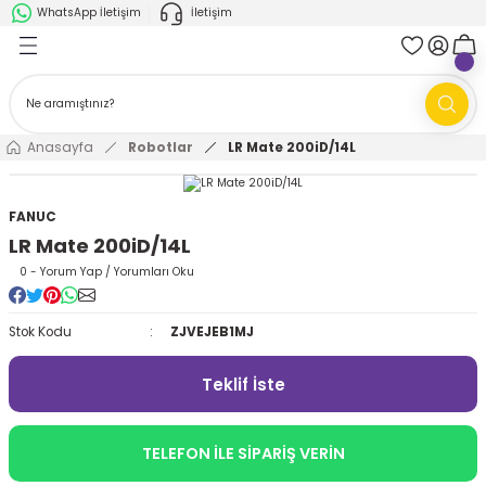
WhatsApp İletişim
İletişim
Geri Dön
Geri Dön
k Parça
ABB
FANUC
AMR'ler
Ark Kaynağı Robotları
Anasayfa
Robotlar
LR Mate 200iD/14L
Ark Kaynağı Robotları
Boya Robotları
FANUC
LR Mate 200iD/14L
Boya Robotları
Cobotlar
0 - Yorum Yap / Yorumları Oku
Cobotlar
Delta Robotlar
Stok Kodu
ZJVEJEB1MJ
Delta Robotlar
Endüstriyel Robotlar
Teklif İste
Endüstriyel Robotlar
Paletleme Robotları
TELEFON İLE SİPARİŞ VERİN
Scara Robotlar
Scara Robotlar