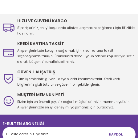
konularda yetersiz gördüğünüz noktaları öneri formunu kullanarak
Yorum Yaz
tarafımıza iletebilirsiniz.
Görüş ve önerileriniz için teşekkür ederiz.
HIZLI VE GÜVENLİ KARGO
Siparişleriniz, en iyi koşullarda elinize ulaşmasını sağlamak için titizlikle
Ürün resmi kalitesiz, bozuk veya görüntülenemiyor.
hazırlanır.
Ürün açıklamasında eksik bilgiler bulunuyor.
KREDİ KARTINA TAKSİT
Ürün bilgilerinde hatalar bulunuyor.
Alışverişlerinizde kolaylık sağlamak için kredi kartına taksit
seçeneğimizle tanışın! Ürünlerinizi daha uygun ödeme koşullarıyla satın
Ürün fiyatı diğer sitelerden daha pahalı.
alarak, bütçenizi rahatlatabilirsiniz.
Bu ürüne benzer farklı alternatifler olmalı.
GÜVENLİ ALIŞVERİŞ
Tüm işlemleriniz, güvenli altyapılarla korunmaktadır. Kredi kartı
bilgileriniz gizli tutulur ve güvenli bir şekilde işlenir.
MÜŞTERİ MEMNUNİYETİ
Bizim için en önemli şey, siz değerli müşterilerimizin memnuniyetidir.
Gönder
Alışverişlerinizde en iyi deneyimi yaşamanız için buradayız.
E-BÜLTEN ABONELİĞİ
KAYDOL