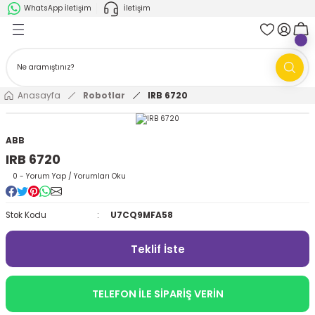
WhatsApp İletişim
İletişim
Geri Dön
Geri Dön
k Parça
ABB
FANUC
AMR'ler
Ark Kaynağı Robotları
Anasayfa
Robotlar
IRB 6720
Ark Kaynağı Robotları
Boya Robotları
ABB
IRB 6720
Boya Robotları
Cobotlar
0 - Yorum Yap / Yorumları Oku
Cobotlar
Delta Robotlar
Stok Kodu
U7CQ9MFA58
Delta Robotlar
Endüstriyel Robotlar
Teklif İste
Endüstriyel Robotlar
Paletleme Robotları
TELEFON İLE SİPARİŞ VERİN
Scara Robotlar
Scara Robotlar