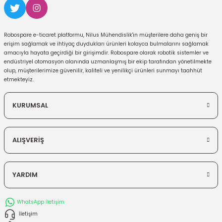
Robospare e-ticaret platformu, Nilus Mühendislik'in müşterilere daha geniş bir
erişim sağlamak ve ihtiyaç duydukları ürünleri kolayca bulmalarını sağlamak
amacıyla hayata geçirdiği bir girişimdir. Robospare olarak robotik sistemler ve
endüstriyel otomasyon alanında uzmanlaşmış bir ekip tarafından yönetilmekte
olup, müşterilerimize güvenilir, kaliteli ve yenilikçi ürünleri sunmayı taahhüt
etmekteyiz.
KURUMSAL
ALIŞVERİŞ
YARDIM
WhatsApp İletişim
İletişim