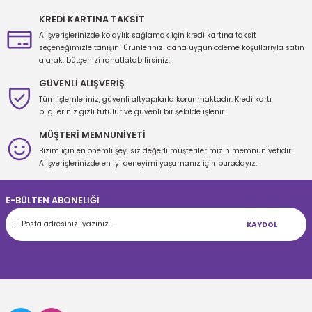
Ürün açıklamasında eksik bilgiler bulunuyor.
KREDİ KARTINA TAKSİT
Ürün bilgilerinde hatalar bulunuyor.
Alışverişlerinizde kolaylık sağlamak için kredi kartına taksit
seçeneğimizle tanışın! Ürünlerinizi daha uygun ödeme koşullarıyla satın
Ürün fiyatı diğer sitelerden daha pahalı.
alarak, bütçenizi rahatlatabilirsiniz.
Bu ürüne benzer farklı alternatifler olmalı.
GÜVENLİ ALIŞVERİŞ
Tüm işlemleriniz, güvenli altyapılarla korunmaktadır. Kredi kartı
bilgileriniz gizli tutulur ve güvenli bir şekilde işlenir.
MÜŞTERİ MEMNUNİYETİ
Bizim için en önemli şey, siz değerli müşterilerimizin memnuniyetidir.
Gönder
Alışverişlerinizde en iyi deneyimi yaşamanız için buradayız.
E-BÜLTEN ABONELİĞİ
KAYDOL