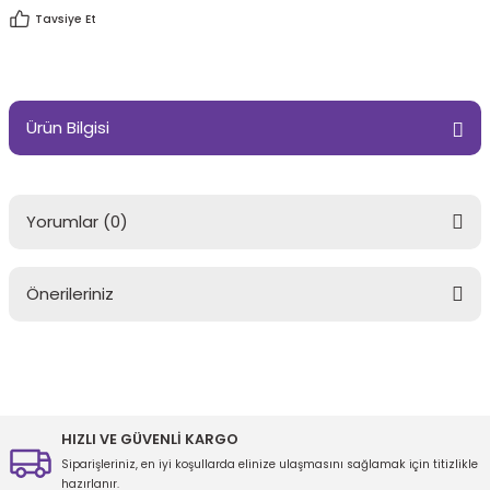
Tavsiye Et
Ürün Bilgisi
Yorumlar (0)
Önerileriniz
Bu ürüne ilk yorumu siz yapın!
Bu ürünün fiyat bilgisi, resim, ürün açıklamalarında ve diğer
konularda yetersiz gördüğünüz noktaları öneri formunu kullanarak
Yorum Yaz
tarafımıza iletebilirsiniz.
Görüş ve önerileriniz için teşekkür ederiz.
HIZLI VE GÜVENLİ KARGO
Siparişleriniz, en iyi koşullarda elinize ulaşmasını sağlamak için titizlikle
Ürün resmi kalitesiz, bozuk veya görüntülenemiyor.
hazırlanır.