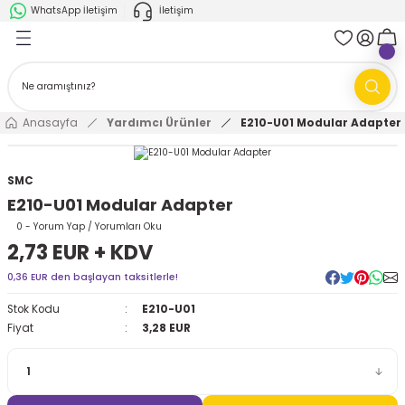
WhatsApp İletişim
İletişim
Geri Dön
Geri Dön
k Parça
ABB
FANUC
AMR'ler
Ark Kaynağı Robotları
Anasayfa
Yardımcı Ürünler
E210-U01 Modular Adapter
Ark Kaynağı Robotları
Boya Robotları
SMC
E210-U01 Modular Adapter
Boya Robotları
Cobotlar
0 - Yorum Yap / Yorumları Oku
2,73 EUR + KDV
Cobotlar
Delta Robotlar
0,36 EUR den başlayan taksitlerle!
Delta Robotlar
Endüstriyel Robotlar
Stok Kodu
E210-U01
Fiyat
3,28 EUR
Endüstriyel Robotlar
Paletleme Robotları
Scara Robotlar
Scara Robotlar