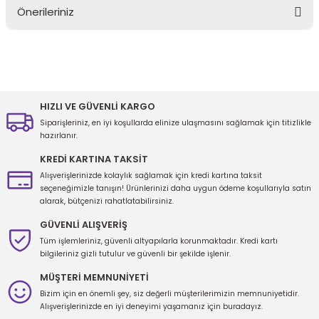
Önerileriniz
Yorum Yaz
Bu ürünün fiyat bilgisi, resim, ürün açıklamalarında ve diğer
konularda yetersiz gördüğünüz noktaları öneri formunu kullanarak
tarafımıza iletebilirsiniz.
Görüş ve önerileriniz için teşekkür ederiz.
HIZLI VE GÜVENLİ KARGO
Siparişleriniz, en iyi koşullarda elinize ulaşmasını sağlamak için titizlikle
Ürün resmi kalitesiz, bozuk veya görüntülenemiyor.
hazırlanır.
Ürün açıklamasında eksik bilgiler bulunuyor.
KREDİ KARTINA TAKSİT
Ürün bilgilerinde hatalar bulunuyor.
Alışverişlerinizde kolaylık sağlamak için kredi kartına taksit
seçeneğimizle tanışın! Ürünlerinizi daha uygun ödeme koşullarıyla satın
Ürün fiyatı diğer sitelerden daha pahalı.
alarak, bütçenizi rahatlatabilirsiniz.
Bu ürüne benzer farklı alternatifler olmalı.
GÜVENLİ ALIŞVERİŞ
Tüm işlemleriniz, güvenli altyapılarla korunmaktadır. Kredi kartı
bilgileriniz gizli tutulur ve güvenli bir şekilde işlenir.
MÜŞTERİ MEMNUNİYETİ
Bizim için en önemli şey, siz değerli müşterilerimizin memnuniyetidir.
Gönder
Alışverişlerinizde en iyi deneyimi yaşamanız için buradayız.