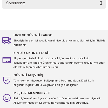
Önerileriniz
Yorum Yaz
Bu ürünün fiyat bilgisi, resim, ürün açıklamalarında ve diğer
konularda yetersiz gördüğünüz noktaları öneri formunu kullanarak
tarafımıza iletebilirsiniz.
Görüş ve önerileriniz için teşekkür ederiz.
HIZLI VE GÜVENLİ KARGO
Siparişleriniz, en iyi koşullarda elinize ulaşmasını sağlamak için titizlikle
Ürün resmi kalitesiz, bozuk veya görüntülenemiyor.
hazırlanır.
Ürün açıklamasında eksik bilgiler bulunuyor.
KREDİ KARTINA TAKSİT
Ürün bilgilerinde hatalar bulunuyor.
Alışverişlerinizde kolaylık sağlamak için kredi kartına taksit
seçeneğimizle tanışın! Ürünlerinizi daha uygun ödeme koşullarıyla satın
Ürün fiyatı diğer sitelerden daha pahalı.
alarak, bütçenizi rahatlatabilirsiniz.
Bu ürüne benzer farklı alternatifler olmalı.
GÜVENLİ ALIŞVERİŞ
Tüm işlemleriniz, güvenli altyapılarla korunmaktadır. Kredi kartı
bilgileriniz gizli tutulur ve güvenli bir şekilde işlenir.
MÜŞTERİ MEMNUNİYETİ
Bizim için en önemli şey, siz değerli müşterilerimizin memnuniyetidir.
Gönder
Alışverişlerinizde en iyi deneyimi yaşamanız için buradayız.