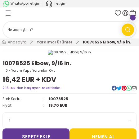
WhatsApp İletişim
İletişim
Geri Dön
Geri Dön
k Parça
ABB
FANUC
AMR'ler
Ark Kaynağı Robotları
Anasayfa
Yardımcı Ürünler
10078525 Elbow, 9/16 in.
Ark Kaynağı Robotları
Boya Robotları
10078525 Elbow, 9/16 in.
Boya Robotları
Cobotlar
0 - Yorum Yap / Yorumları Oku
16,42 EUR + KDV
Cobotlar
Delta Robotlar
2,15 EUR den başlayan taksitlerle!
Stok Kodu
10078525
Delta Robotlar
Endüstriyel Robotlar
Fiyat
19,70 EUR
Endüstriyel Robotlar
Paletleme Robotları
Scara Robotlar
Scara Robotlar
SEPETE EKLE
HEMEN AL