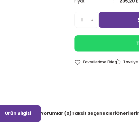
Fiyat
235,20 
T
Tavsiye 
Ürün Bilgisi
Yorumlar (0)
Taksit Seçenekleri
Önerileri