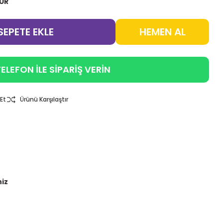
EUR
SEPETE EKLE
HEMEN AL
ELEFON İLE SİPARİŞ VERİN
Et
Ürünü Karşılaştır
niz