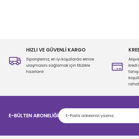
Bu ürünün fiyat bilgisi, resim, ürün açıklamalarında ve diğer konu
Görüş ve önerileriniz için teşekkür ederiz.
Ürün resmi kalitesiz, bozuk veya görüntülenemiyor.
Ürün açıklamasında eksik bilgiler bulunuyor.
HIZLI VE GÜVENLİ KARGO
KRE
Ürün bilgilerinde hatalar bulunuyor.
Siparişleriniz, en iyi koşullarda elinize
Alışv
Ürün fiyatı diğer sitelerden daha pahalı.
ulaşmasını sağlamak için titizlikle
kredi
hazırlanır.
tanış
Bu ürüne benzer farklı alternatifler olmalı.
koşul
rahatl
E-BÜLTEN ABONELİĞİ