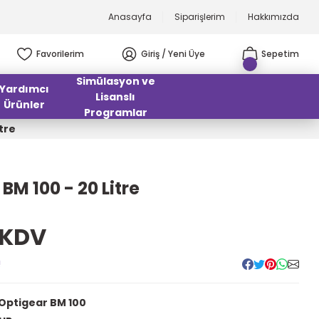
Anasayfa
Siparişlerim
Hakkımızda
Favorilerim
Giriş / Yeni Üye
Sepetim
Simülasyon ve
Yardımcı
Lisanslı
Ürünler
Programlar
tre
BM 100 - 20 Litre
 KDV
!
 Optigear BM 100