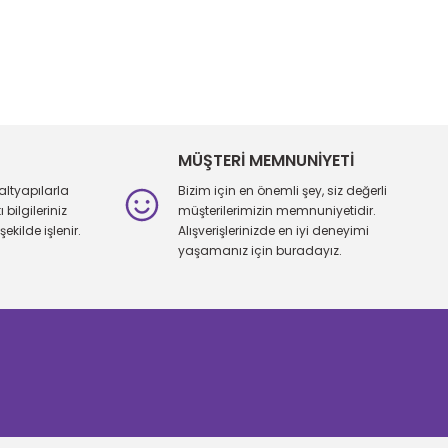
iletebilirsiniz.
MÜŞTERİ MEMNUNİYETİ
altyapılarla
Bizim için en önemli şey, siz değerli
bilgileriniz
müşterilerimizin memnuniyetidir.
şekilde işlenir.
Alışverişlerinizde en iyi deneyimi
yaşamanız için buradayız.