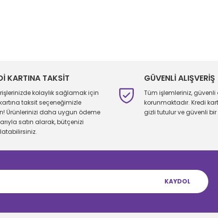
larda yetersiz gördüğünüz noktaları öneri formunu kullanarak tarafımıza 
Bu ürüne ilk yorumu siz yapın!
Yorum Yaz
Dİ KARTINA TAKSİT
GÜVENLİ ALIŞVERİŞ
erişlerinizde kolaylık sağlamak için
Tüm işlemleriniz, güvenli 
 kartına taksit seçeneğimizle
korunmaktadır. Kredi kartı 
ın! Ürünlerinizi daha uygun ödeme
gizli tutulur ve güvenli bir 
larıyla satın alarak, bütçenizi
atabilirsiniz.
KAYDOL
Gönder