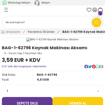
WhatsApp İletişim
İletişim
Geri Dön
Geri Dön
k Parça
ABB
FANUC
AMR'ler
Ark Kaynağı Robotları
Anasayfa
Yardımcı Ürünler
BAG-1-62796 Kaynak Maki
Ark Kaynağı Robotları
Boya Robotları
BAG-1-62796 Kaynak Makinası Aksamı
Boya Robotları
Cobotlar
0 - Yorum Yap / Yorumları Oku
3,59 EUR + KDV
Cobotlar
Delta Robotlar
0,47 EUR den başlayan taksitlerle!
Stok Kodu
BAG-1-62796
Delta Robotlar
Endüstriyel Robotlar
Fiyat
4,31 EUR
Endüstriyel Robotlar
Paletleme Robotları
Scara Robotlar
Scara Robotlar
SEPETE EKLE
HEMEN AL