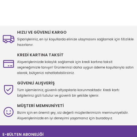
Bu ürünün fiyat bilgisi, resim, ürün açıklamalarında ve diğer
konularda yetersiz gördüğünüz noktaları öneri formunu kullanarak
tarafımıza iletebilirsiniz.
Görüş ve önerileriniz için teşekkür ederiz.
HIZLI VE GÜVENLİ KARGO
Siparişleriniz, en iyi koşullarda elinize ulaşmasını sağlamak için titizlikle
Ürün resmi kalitesiz, bozuk veya görüntülenemiyor.
hazırlanır.
Ürün açıklamasında eksik bilgiler bulunuyor.
KREDİ KARTINA TAKSİT
Ürün bilgilerinde hatalar bulunuyor.
Alışverişlerinizde kolaylık sağlamak için kredi kartına taksit
seçeneğimizle tanışın! Ürünlerinizi daha uygun ödeme koşullarıyla satın
Ürün fiyatı diğer sitelerden daha pahalı.
alarak, bütçenizi rahatlatabilirsiniz.
Bu ürüne benzer farklı alternatifler olmalı.
GÜVENLİ ALIŞVERİŞ
Tüm işlemleriniz, güvenli altyapılarla korunmaktadır. Kredi kartı
bilgileriniz gizli tutulur ve güvenli bir şekilde işlenir.
MÜŞTERİ MEMNUNİYETİ
Bizim için en önemli şey, siz değerli müşterilerimizin memnuniyetidir.
Gönder
Alışverişlerinizde en iyi deneyimi yaşamanız için buradayız.
E-BÜLTEN ABONELİĞİ