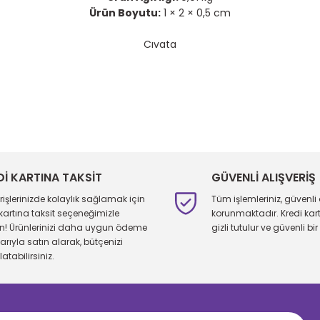
Ürün Boyutu:
1 × 2 × 0,5 cm
Cıvata
larda yetersiz gördüğünüz noktaları öneri formunu kullanarak tarafımıza 
Bu ürüne ilk yorumu siz yapın!
Yorum Yaz
Dİ KARTINA TAKSİT
GÜVENLİ ALIŞVERİŞ
erişlerinizde kolaylık sağlamak için
Tüm işlemleriniz, güvenli 
 kartına taksit seçeneğimizle
korunmaktadır. Kredi kartı 
ın! Ürünlerinizi daha uygun ödeme
gizli tutulur ve güvenli bir 
larıyla satın alarak, bütçenizi
atabilirsiniz.