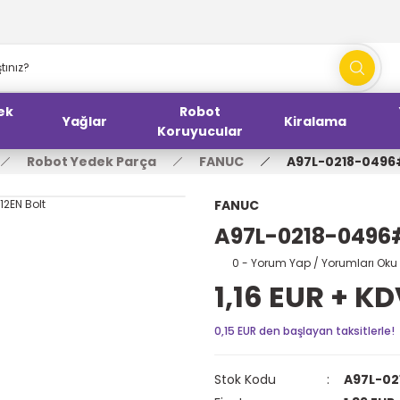
ek
Robot
Yağlar
Kiralama
Koruyucular
Robot Yedek Parça
FANUC
A97L-0218-0496
FANUC
A97L-0218-0496
0 - Yorum Yap / Yorumları Oku
1,16 EUR + K
0,15 EUR den başlayan taksitlerle!
Stok Kodu
A97L-0