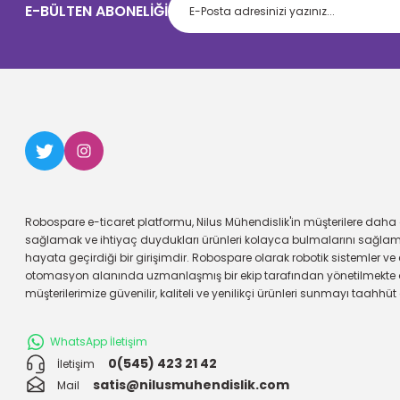
E-BÜLTEN ABONELİĞİ
Robospare e-ticaret platformu, Nilus Mühendislik'in müşterilere daha g
sağlamak ve ihtiyaç duydukları ürünleri kolayca bulmalarını sağl
hayata geçirdiği bir girişimdir. Robospare olarak robotik sistemler ve 
otomasyon alanında uzmanlaşmış bir ekip tarafından yönetilmekte 
müşterilerimize güvenilir, kaliteli ve yenilikçi ürünleri sunmayı taahhüt
WhatsApp İletişim
0(545) 423 21 42
İletişim
satis@nilusmuhendislik.com
Mail