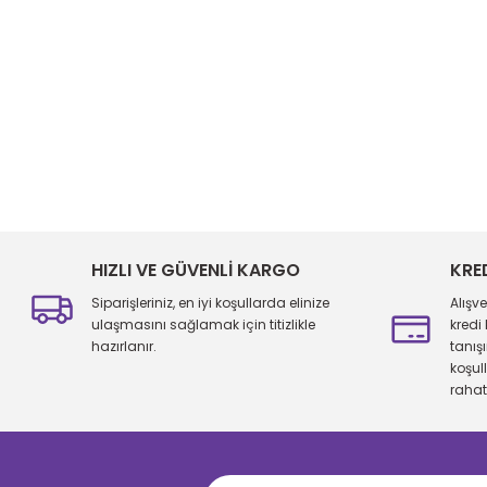
Bu ürünün fiyat bilgisi, resim, ürün açıklamalarında ve diğer konu
Görüş ve önerileriniz için teşekkür ederiz.
Ürün resmi kalitesiz, bozuk veya görüntülenemiyor.
Ürün açıklamasında eksik bilgiler bulunuyor.
HIZLI VE GÜVENLİ KARGO
KRE
Ürün bilgilerinde hatalar bulunuyor.
Siparişleriniz, en iyi koşullarda elinize
Alışv
Ürün fiyatı diğer sitelerden daha pahalı.
ulaşmasını sağlamak için titizlikle
kredi
hazırlanır.
tanış
Bu ürüne benzer farklı alternatifler olmalı.
koşul
rahatl