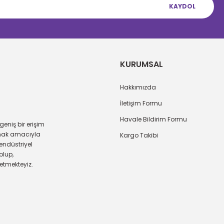
KAYDOL
Gönder
KURUMSAL
Hakkımızda
İletişim Formu
Havale Bildirim Formu
eniş bir erişim
amak amacıyla
Kargo Takibi
endüstriyel
olup,
 etmekteyiz.