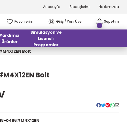
Anasayfa
Siparişlerim
Hakkımızda
Favorilerim
Giriş / Yeni Üye
Sepetim
Simülasyon ve
Yardımcı
Lisanslı
Ürünler
Programlar
#M4X12EN Bolt
#M4X12EN Bolt
DV
218-0496#M4X12EN