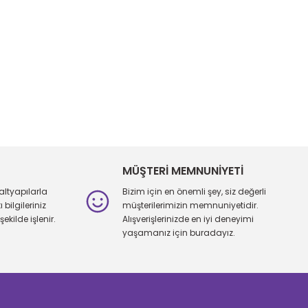
iletebilirsiniz.
MÜŞTERİ MEMNUNİYETİ
altyapılarla
Bizim için en önemli şey, siz değerli
bilgileriniz
müşterilerimizin memnuniyetidir.
şekilde işlenir.
Alışverişlerinizde en iyi deneyimi
yaşamanız için buradayız.