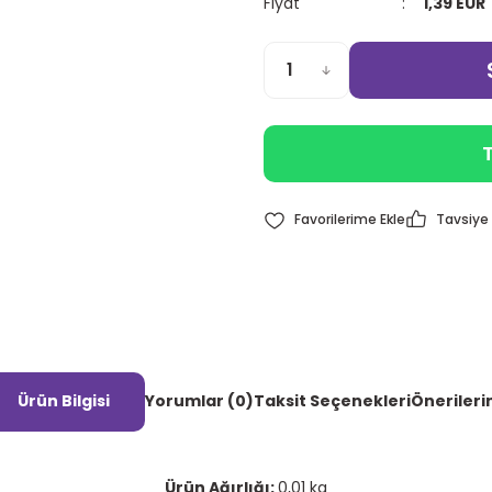
Fiyat
1,39 EUR
T
Tavsiye 
Ürün Bilgisi
Yorumlar (0)
Taksit Seçenekleri
Önerileri
Ürün Ağırlığı:
0,01 kg