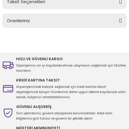
Taksit Seçenekleri
Bu ürüne ilk yorumu siz yapın!
Önerileriniz
Yorum Yaz
Bu ürünün fiyat bilgisi, resim, ürün açıklamalarında ve diğer
konularda yetersiz gördüğünüz noktaları öneri formunu kullanarak
tarafımıza iletebilirsiniz.
Görüş ve önerileriniz için teşekkür ederiz.
HIZLI VE GÜVENLİ KARGO
Siparişleriniz, en iyi koşullarda elinize ulaşmasını sağlamak için titizlikle
Ürün resmi kalitesiz, bozuk veya görüntülenemiyor.
hazırlanır.
Ürün açıklamasında eksik bilgiler bulunuyor.
KREDİ KARTINA TAKSİT
Ürün bilgilerinde hatalar bulunuyor.
Alışverişlerinizde kolaylık sağlamak için kredi kartına taksit
seçeneğimizle tanışın! Ürünlerinizi daha uygun ödeme koşullarıyla satın
Ürün fiyatı diğer sitelerden daha pahalı.
alarak, bütçenizi rahatlatabilirsiniz.
Bu ürüne benzer farklı alternatifler olmalı.
GÜVENLİ ALIŞVERİŞ
Tüm işlemleriniz, güvenli altyapılarla korunmaktadır. Kredi kartı
bilgileriniz gizli tutulur ve güvenli bir şekilde işlenir.
MÜŞTERİ MEMNUNİYETİ