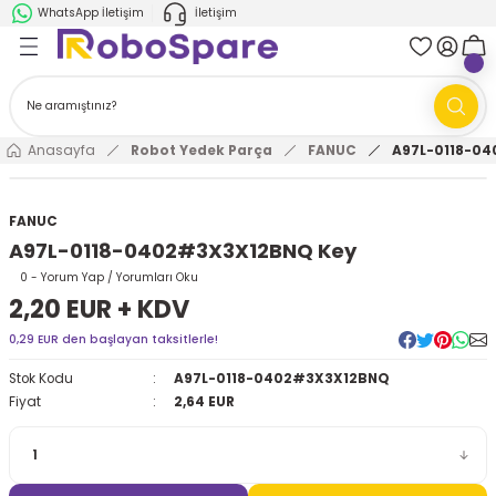
WhatsApp İletişim
İletişim
Geri Dön
Geri Dön
k Parça
ABB
FANUC
AMR'ler
Ark Kaynağı Robotları
Anasayfa
Robot Yedek Parça
FANUC
A97L-0118-0
Ark Kaynağı Robotları
Boya Robotları
FANUC
A97L-0118-0402#3X3X12BNQ Key
Boya Robotları
Cobotlar
0 - Yorum Yap / Yorumları Oku
2,20 EUR + KDV
Cobotlar
Delta Robotlar
0,29 EUR den başlayan taksitlerle!
Delta Robotlar
Endüstriyel Robotlar
Stok Kodu
A97L-0118-0402#3X3X12BNQ
Fiyat
2,64 EUR
Endüstriyel Robotlar
Paletleme Robotları
Scara Robotlar
Scara Robotlar