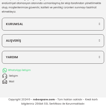
endüstriyel otomasyon alanında uzmanlaşmış bir ekip tarafından yönetilmekte
olup, müşterilerimize güvenilir, kaliteli ve yenilikçi ürünleri sunmayı taahhüt
etmekteyiz.
KURUMSAL
ALIŞVERİŞ
YARDIM
WhatsApp İletişim
İletişim
Mail
Copyright 2024 © -
robospare.com
- Tüm hakları saklıdır - Kredi kartı
bilgileriniz 256bit SSL Sertifikası ile Korunmaktadır.