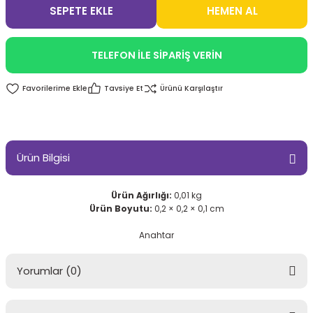
SEPETE EKLE
HEMEN AL
TELEFON İLE SİPARİŞ VERİN
Tavsiye Et
Ürünü Karşılaştır
Ürün Bilgisi
Ürün Ağırlığı:
0,01 kg
Ürün Boyutu:
0,2 × 0,2 × 0,1 cm
Anahtar
Yorumlar (0)