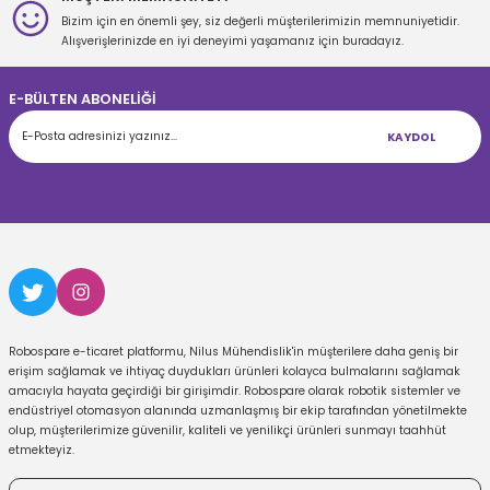
Bizim için en önemli şey, siz değerli müşterilerimizin memnuniyetidir.
Gönder
Alışverişlerinizde en iyi deneyimi yaşamanız için buradayız.
E-BÜLTEN ABONELİĞİ
KAYDOL
Robospare e-ticaret platformu, Nilus Mühendislik'in müşterilere daha geniş bir
erişim sağlamak ve ihtiyaç duydukları ürünleri kolayca bulmalarını sağlamak
amacıyla hayata geçirdiği bir girişimdir. Robospare olarak robotik sistemler ve
endüstriyel otomasyon alanında uzmanlaşmış bir ekip tarafından yönetilmekte
olup, müşterilerimize güvenilir, kaliteli ve yenilikçi ürünleri sunmayı taahhüt
etmekteyiz.