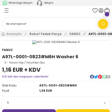
WhatsApp İletişim
İletişim
Geri Dön
Geri Dön
k Parça
ABB
FANUC
AMR'ler
Ark Kaynağı Robotları
Anasayfa
Robot Yedek Parça
FANUC
A97L-0001-0
Ark Kaynağı Robotları
Boya Robotları
FANUC
A97L-0001-0823#M6H Washer 6
Boya Robotları
Cobotlar
0 - Yorum Yap / Yorumları Oku
1,16 EUR + KDV
Cobotlar
Delta Robotlar
0,15 EUR den başlayan taksitlerle!
Delta Robotlar
Endüstriyel Robotlar
Stok Kodu
A97L-0001-0823#M6H
Fiyat
1,39 EUR
Endüstriyel Robotlar
Paletleme Robotları
Scara Robotlar
Scara Robotlar