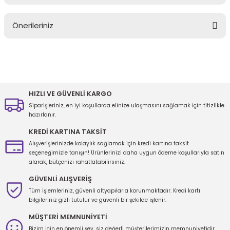
Bu ürüne ilk yorumu siz yapın!
Önerileriniz
Yorum Yaz
Bu ürünün fiyat bilgisi, resim, ürün açıklamalarında ve diğer
konularda yetersiz gördüğünüz noktaları öneri formunu kullanarak
tarafımıza iletebilirsiniz.
Görüş ve önerileriniz için teşekkür ederiz.
HIZLI VE GÜVENLİ KARGO
Siparişleriniz, en iyi koşullarda elinize ulaşmasını sağlamak için titizlikle
Ürün resmi kalitesiz, bozuk veya görüntülenemiyor.
hazırlanır.
Ürün açıklamasında eksik bilgiler bulunuyor.
KREDİ KARTINA TAKSİT
Ürün bilgilerinde hatalar bulunuyor.
Alışverişlerinizde kolaylık sağlamak için kredi kartına taksit
seçeneğimizle tanışın! Ürünlerinizi daha uygun ödeme koşullarıyla satın
Ürün fiyatı diğer sitelerden daha pahalı.
alarak, bütçenizi rahatlatabilirsiniz.
Bu ürüne benzer farklı alternatifler olmalı.
GÜVENLİ ALIŞVERİŞ
Tüm işlemleriniz, güvenli altyapılarla korunmaktadır. Kredi kartı
bilgileriniz gizli tutulur ve güvenli bir şekilde işlenir.
MÜŞTERİ MEMNUNİYETİ
Bizim için en önemli şey, siz değerli müşterilerimizin memnuniyetidir.