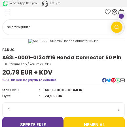
WhatsApp İletişim
İletişim
Geri Dön
Geri Dön
k Parça
ABB
FANUC
AMR'ler
Ark Kaynağı Robotları
FANUC
Ark Kaynağı Robotları
Boya Robotları
A63L-0001-0134#16 Honda Connector 50 Pin
Boya Robotları
Cobotlar
0 - Yorum Yap / Yorumları Oku
20,79 EUR + KDV
Cobotlar
Delta Robotlar
2,73 EUR den başlayan taksitlerle!
Stok Kodu
A63L-0001-0134#16
Delta Robotlar
Endüstriyel Robotlar
Fiyat
24,95 EUR
Endüstriyel Robotlar
Paletleme Robotları
Scara Robotlar
Scara Robotlar
SEPETE EKLE
HEMEN AL