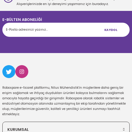
Gönder
Alışverişlerinizde en iyi deneyimi yaşamanız için buradayız.
E-BÜLTEN ABONELİĞİ
KAYDOL
Robospare e-ticaret platformu, Nilus Mühendislik'in müşterilere daha geniş bir
erişim sağlamak ve ihtiyaç duydukları ürünleri kolayca bulmalarını sağlamak
amacıyla hayata geçirdiği bir girişimdir. Robospare olarak robotik sistemler ve
endüstriyel otomasyon alanında uzmanlaşmış bir ekip tarafından yönetilmekte
olup, müşterilerimize güvenilir, kaliteli ve yenilikçi ürünleri sunmayı taahhüt
etmekteyiz.
KURUMSAL