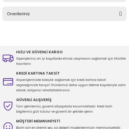
Bu ürüne ilk yorumu siz yapın!
Önerileriniz
Yorum Yaz
Bu ürünün fiyat bilgisi, resim, ürün açıklamalarında ve diğer
konularda yetersiz gördüğünüz noktaları öneri formunu kullanarak
tarafımıza iletebilirsiniz.
Görüş ve önerileriniz için teşekkür ederiz.
HIZLI VE GÜVENLİ KARGO
Siparişleriniz, en iyi koşullarda elinize ulaşmasını sağlamak için titizlikle
Ürün resmi kalitesiz, bozuk veya görüntülenemiyor.
hazırlanır.
Ürün açıklamasında eksik bilgiler bulunuyor.
KREDİ KARTINA TAKSİT
Ürün bilgilerinde hatalar bulunuyor.
Alışverişlerinizde kolaylık sağlamak için kredi kartına taksit
seçeneğimizle tanışın! Ürünlerinizi daha uygun ödeme koşullarıyla satın
Ürün fiyatı diğer sitelerden daha pahalı.
alarak, bütçenizi rahatlatabilirsiniz.
Bu ürüne benzer farklı alternatifler olmalı.
GÜVENLİ ALIŞVERİŞ
Tüm işlemleriniz, güvenli altyapılarla korunmaktadır. Kredi kartı
bilgileriniz gizli tutulur ve güvenli bir şekilde işlenir.
MÜŞTERİ MEMNUNİYETİ
Bizim için en önemli şey, siz değerli müşterilerimizin memnuniyetidir.