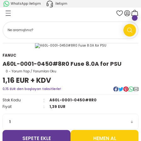
WhatsApp İletişim
İletişim
Geri Dön
Geri Dön
k Parça
ABB
FANUC
AMR'ler
Ark Kaynağı Robotları
FANUC
Ark Kaynağı Robotları
Boya Robotları
A60L-0001-0450#8R0 Fuse 8.0A for PSU
Boya Robotları
Cobotlar
0 - Yorum Yap / Yorumları Oku
1,16 EUR + KDV
Cobotlar
Delta Robotlar
0,15 EUR den başlayan taksitlerle!
Stok Kodu
A60L-0001-0450#8R0
Delta Robotlar
Endüstriyel Robotlar
Fiyat
1,39 EUR
Endüstriyel Robotlar
Paletleme Robotları
Scara Robotlar
Scara Robotlar
SEPETE EKLE
HEMEN AL