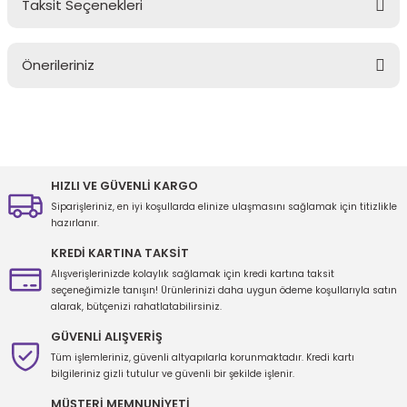
Taksit Seçenekleri
Bu ürüne ilk yorumu siz yapın!
Önerileriniz
Yorum Yaz
Bu ürünün fiyat bilgisi, resim, ürün açıklamalarında ve diğer
konularda yetersiz gördüğünüz noktaları öneri formunu kullanarak
tarafımıza iletebilirsiniz.
Görüş ve önerileriniz için teşekkür ederiz.
HIZLI VE GÜVENLİ KARGO
Siparişleriniz, en iyi koşullarda elinize ulaşmasını sağlamak için titizlikle
Ürün resmi kalitesiz, bozuk veya görüntülenemiyor.
hazırlanır.
Ürün açıklamasında eksik bilgiler bulunuyor.
KREDİ KARTINA TAKSİT
Ürün bilgilerinde hatalar bulunuyor.
Alışverişlerinizde kolaylık sağlamak için kredi kartına taksit
seçeneğimizle tanışın! Ürünlerinizi daha uygun ödeme koşullarıyla satın
Ürün fiyatı diğer sitelerden daha pahalı.
alarak, bütçenizi rahatlatabilirsiniz.
Bu ürüne benzer farklı alternatifler olmalı.
GÜVENLİ ALIŞVERİŞ
Tüm işlemleriniz, güvenli altyapılarla korunmaktadır. Kredi kartı
bilgileriniz gizli tutulur ve güvenli bir şekilde işlenir.
MÜŞTERİ MEMNUNİYETİ