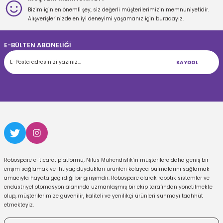
Bizim için en önemli şey, siz değerli müşterilerimizin memnuniyetidir.
Gönder
Alışverişlerinizde en iyi deneyimi yaşamanız için buradayız.
E-BÜLTEN ABONELİĞİ
KAYDOL
Robospare e-ticaret platformu, Nilus Mühendislik'in müşterilere daha geniş bir
erişim sağlamak ve ihtiyaç duydukları ürünleri kolayca bulmalarını sağlamak
amacıyla hayata geçirdiği bir girişimdir. Robospare olarak robotik sistemler ve
endüstriyel otomasyon alanında uzmanlaşmış bir ekip tarafından yönetilmekte
olup, müşterilerimize güvenilir, kaliteli ve yenilikçi ürünleri sunmayı taahhüt
etmekteyiz.