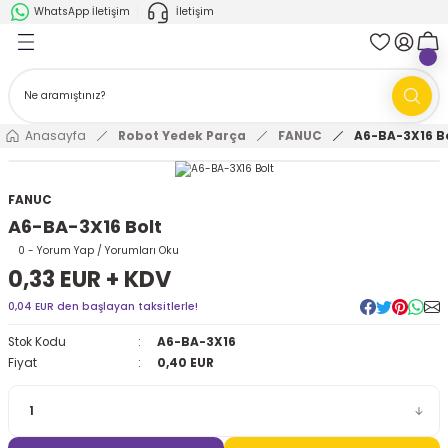
WhatsApp İletişim
İletişim
Geri Dön
Geri Dön
k Parça
ABB
FANUC
AMR'ler
Ark Kaynağı Robotları
Anasayfa
Robot Yedek Parça
FANUC
A6-BA-3X16 B
Ark Kaynağı Robotları
Boya Robotları
FANUC
A6-BA-3X16 Bolt
Boya Robotları
Cobotlar
0 - Yorum Yap / Yorumları Oku
0,33 EUR + KDV
Cobotlar
Delta Robotlar
0,04 EUR den başlayan taksitlerle!
Delta Robotlar
Endüstriyel Robotlar
Stok Kodu
A6-BA-3X16
Fiyat
0,40 EUR
Endüstriyel Robotlar
Paletleme Robotları
Scara Robotlar
Scara Robotlar