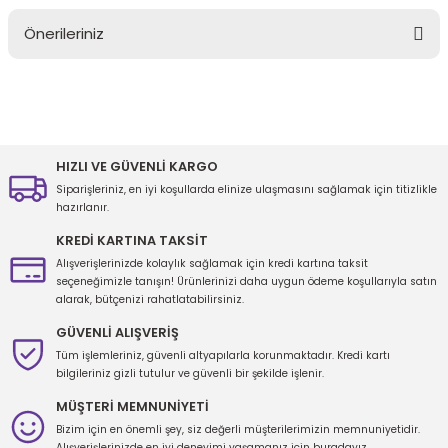
Önerileriniz
Yorum Yaz
Bu ürünün fiyat bilgisi, resim, ürün açıklamalarında ve diğer
konularda yetersiz gördüğünüz noktaları öneri formunu kullanarak
tarafımıza iletebilirsiniz.
Görüş ve önerileriniz için teşekkür ederiz.
HIZLI VE GÜVENLİ KARGO
Siparişleriniz, en iyi koşullarda elinize ulaşmasını sağlamak için titizlikle
Ürün resmi kalitesiz, bozuk veya görüntülenemiyor.
hazırlanır.
Ürün açıklamasında eksik bilgiler bulunuyor.
KREDİ KARTINA TAKSİT
Ürün bilgilerinde hatalar bulunuyor.
Alışverişlerinizde kolaylık sağlamak için kredi kartına taksit
seçeneğimizle tanışın! Ürünlerinizi daha uygun ödeme koşullarıyla satın
Ürün fiyatı diğer sitelerden daha pahalı.
alarak, bütçenizi rahatlatabilirsiniz.
Bu ürüne benzer farklı alternatifler olmalı.
GÜVENLİ ALIŞVERİŞ
Tüm işlemleriniz, güvenli altyapılarla korunmaktadır. Kredi kartı
bilgileriniz gizli tutulur ve güvenli bir şekilde işlenir.
MÜŞTERİ MEMNUNİYETİ
Bizim için en önemli şey, siz değerli müşterilerimizin memnuniyetidir.
Gönder
Alışverişlerinizde en iyi deneyimi yaşamanız için buradayız.