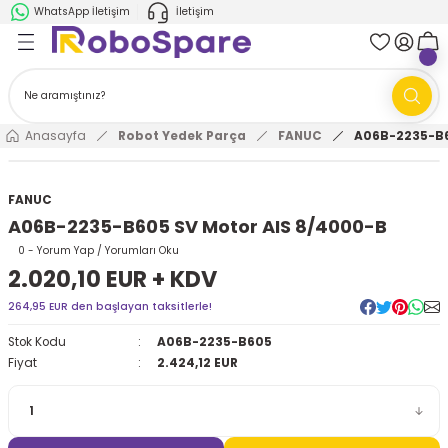
WhatsApp İletişim
İletişim
Geri Dön
Geri Dön
k Parça
ABB
FANUC
AMR'ler
Ark Kaynağı Robotları
Anasayfa
Robot Yedek Parça
FANUC
A06B-2235-B6
Ark Kaynağı Robotları
Boya Robotları
FANUC
A06B-2235-B605 SV Motor AIS 8/4000-B
Boya Robotları
Cobotlar
0 - Yorum Yap / Yorumları Oku
2.020,10 EUR + KDV
Cobotlar
Delta Robotlar
264,95 EUR den başlayan taksitlerle!
Delta Robotlar
Endüstriyel Robotlar
Stok Kodu
A06B-2235-B605
Fiyat
2.424,12 EUR
Endüstriyel Robotlar
Paletleme Robotları
Scara Robotlar
Scara Robotlar