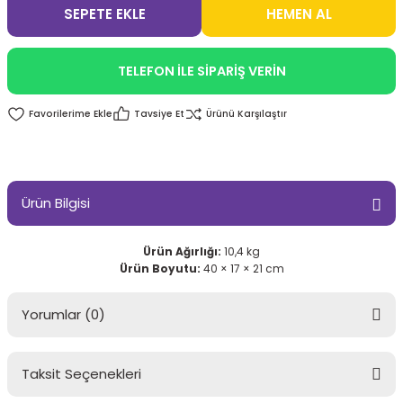
SEPETE EKLE
HEMEN AL
TELEFON İLE SİPARİŞ VERİN
Tavsiye Et
Ürünü Karşılaştır
Ürün Bilgisi
Ürün Ağırlığı:
10,4 kg
Ürün Boyutu:
40 × 17 × 21 cm
Yorumlar (0)
Taksit Seçenekleri
Bu ürüne ilk yorumu siz yapın!