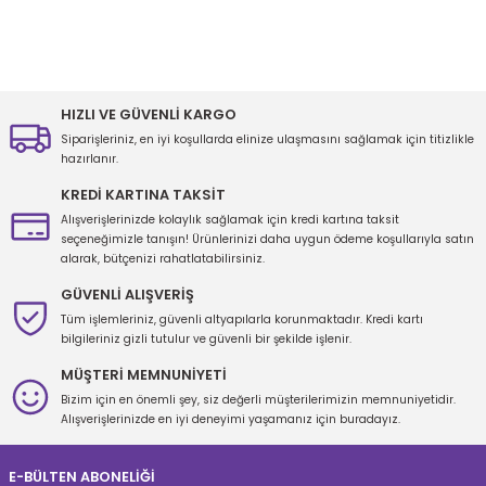
Bu ürünün fiyat bilgisi, resim, ürün açıklamalarında ve diğer
konularda yetersiz gördüğünüz noktaları öneri formunu kullanarak
tarafımıza iletebilirsiniz.
Görüş ve önerileriniz için teşekkür ederiz.
HIZLI VE GÜVENLİ KARGO
Siparişleriniz, en iyi koşullarda elinize ulaşmasını sağlamak için titizlikle
Ürün resmi kalitesiz, bozuk veya görüntülenemiyor.
hazırlanır.
Ürün açıklamasında eksik bilgiler bulunuyor.
KREDİ KARTINA TAKSİT
Ürün bilgilerinde hatalar bulunuyor.
Alışverişlerinizde kolaylık sağlamak için kredi kartına taksit
seçeneğimizle tanışın! Ürünlerinizi daha uygun ödeme koşullarıyla satın
Ürün fiyatı diğer sitelerden daha pahalı.
alarak, bütçenizi rahatlatabilirsiniz.
Bu ürüne benzer farklı alternatifler olmalı.
GÜVENLİ ALIŞVERİŞ
Tüm işlemleriniz, güvenli altyapılarla korunmaktadır. Kredi kartı
bilgileriniz gizli tutulur ve güvenli bir şekilde işlenir.
MÜŞTERİ MEMNUNİYETİ
Bizim için en önemli şey, siz değerli müşterilerimizin memnuniyetidir.
Gönder
Alışverişlerinizde en iyi deneyimi yaşamanız için buradayız.
E-BÜLTEN ABONELİĞİ