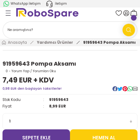
WhatsApp İletişim
İletişim
Geri Dön
Geri Dön
k Parça
ABB
FANUC
AMR'ler
Ark Kaynağı Robotları
Anasayfa
Yardımcı Ürünler
91959643 Pompa Aksamı
Ark Kaynağı Robotları
Boya Robotları
91959643 Pompa Aksamı
Boya Robotları
Cobotlar
0 - Yorum Yap / Yorumları Oku
7,49 EUR + KDV
Cobotlar
Delta Robotlar
0,98 EUR den başlayan taksitlerle!
Stok Kodu
91959643
Delta Robotlar
Endüstriyel Robotlar
Fiyat
8,99 EUR
Endüstriyel Robotlar
Paletleme Robotları
Scara Robotlar
Scara Robotlar
SEPETE EKLE
HEMEN AL