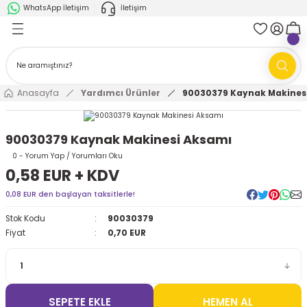
WhatsApp İletişim
İletişim
Geri Dön
Geri Dön
k Parça
ABB
FANUC
AMR'ler
Ark Kaynağı Robotları
Anasayfa
Yardımcı Ürünler
90030379 Kaynak Makines
Ark Kaynağı Robotları
Boya Robotları
90030379 Kaynak Makinesi Aksamı
Boya Robotları
Cobotlar
0 - Yorum Yap / Yorumları Oku
0,58 EUR + KDV
Cobotlar
Delta Robotlar
0,08 EUR den başlayan taksitlerle!
Stok Kodu
90030379
Delta Robotlar
Endüstriyel Robotlar
Fiyat
0,70 EUR
Endüstriyel Robotlar
Paletleme Robotları
Scara Robotlar
Scara Robotlar
SEPETE EKLE
HEMEN AL