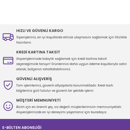
Bu ürünün fiyat bilgisi, resim, ürün açıklamalarında ve diğer
konularda yetersiz gördüğünüz noktaları öneri formunu kullanarak
tarafımıza iletebilirsiniz.
Görüş ve önerileriniz için teşekkür ederiz.
HIZLI VE GÜVENLİ KARGO
Siparişleriniz, en iyi koşullarda elinize ulaşmasını sağlamak için titizlikle
Ürün resmi kalitesiz, bozuk veya görüntülenemiyor.
hazırlanır.
Ürün açıklamasında eksik bilgiler bulunuyor.
KREDİ KARTINA TAKSİT
Ürün bilgilerinde hatalar bulunuyor.
Alışverişlerinizde kolaylık sağlamak için kredi kartına taksit
seçeneğimizle tanışın! Ürünlerinizi daha uygun ödeme koşullarıyla satın
Ürün fiyatı diğer sitelerden daha pahalı.
alarak, bütçenizi rahatlatabilirsiniz.
Bu ürüne benzer farklı alternatifler olmalı.
GÜVENLİ ALIŞVERİŞ
Tüm işlemleriniz, güvenli altyapılarla korunmaktadır. Kredi kartı
bilgileriniz gizli tutulur ve güvenli bir şekilde işlenir.
MÜŞTERİ MEMNUNİYETİ
Bizim için en önemli şey, siz değerli müşterilerimizin memnuniyetidir.
Gönder
Alışverişlerinizde en iyi deneyimi yaşamanız için buradayız.
E-BÜLTEN ABONELİĞİ