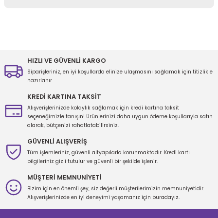
Yorum Yaz
Bu ürünün fiyat bilgisi, resim, ürün açıklamalarında ve diğer
konularda yetersiz gördüğünüz noktaları öneri formunu kullanarak
tarafımıza iletebilirsiniz.
Görüş ve önerileriniz için teşekkür ederiz.
HIZLI VE GÜVENLİ KARGO
Siparişleriniz, en iyi koşullarda elinize ulaşmasını sağlamak için titizlikle
Ürün resmi kalitesiz, bozuk veya görüntülenemiyor.
hazırlanır.
Ürün açıklamasında eksik bilgiler bulunuyor.
KREDİ KARTINA TAKSİT
Ürün bilgilerinde hatalar bulunuyor.
Alışverişlerinizde kolaylık sağlamak için kredi kartına taksit
seçeneğimizle tanışın! Ürünlerinizi daha uygun ödeme koşullarıyla satın
Ürün fiyatı diğer sitelerden daha pahalı.
alarak, bütçenizi rahatlatabilirsiniz.
Bu ürüne benzer farklı alternatifler olmalı.
GÜVENLİ ALIŞVERİŞ
Tüm işlemleriniz, güvenli altyapılarla korunmaktadır. Kredi kartı
bilgileriniz gizli tutulur ve güvenli bir şekilde işlenir.
MÜŞTERİ MEMNUNİYETİ
Bizim için en önemli şey, siz değerli müşterilerimizin memnuniyetidir.
Gönder
Alışverişlerinizde en iyi deneyimi yaşamanız için buradayız.