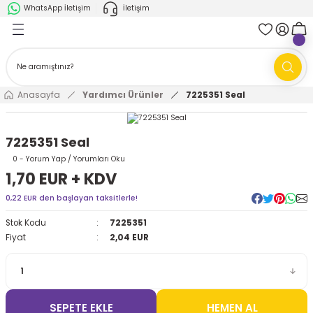
WhatsApp İletişim
İletişim
Geri Dön
Geri Dön
k Parça
ABB
FANUC
AMR'ler
Ark Kaynağı Robotları
Anasayfa
Yardımcı Ürünler
7225351 Seal
Ark Kaynağı Robotları
Boya Robotları
7225351 Seal
Boya Robotları
Cobotlar
0 - Yorum Yap / Yorumları Oku
1,70 EUR + KDV
Cobotlar
Delta Robotlar
0,22 EUR den başlayan taksitlerle!
Stok Kodu
7225351
Delta Robotlar
Endüstriyel Robotlar
Fiyat
2,04 EUR
Endüstriyel Robotlar
Paletleme Robotları
Scara Robotlar
Scara Robotlar
SEPETE EKLE
HEMEN AL