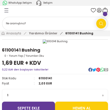
WhatsApp İletişim
İletişim
Geri Dön
Geri Dön
k Parça
ABB
FANUC
AMR'ler
Ark Kaynağı Robotları
Anasayfa
Yardımcı Ürünler
61100141 Bushing
Ark Kaynağı Robotları
Boya Robotları
61100141 Bushing
Boya Robotları
Cobotlar
0 - Yorum Yap / Yorumları Oku
1,69 EUR + KDV
Cobotlar
Delta Robotlar
0,22 EUR den başlayan taksitlerle!
Stok Kodu
61100141
Delta Robotlar
Endüstriyel Robotlar
Fiyat
2,03 EUR
Endüstriyel Robotlar
Paletleme Robotları
Scara Robotlar
Scara Robotlar
SEPETE EKLE
HEMEN AL