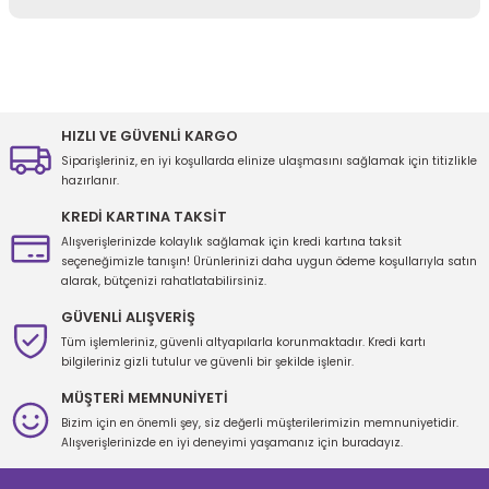
Yorum Yaz
Bu ürünün fiyat bilgisi, resim, ürün açıklamalarında ve diğer
konularda yetersiz gördüğünüz noktaları öneri formunu kullanarak
tarafımıza iletebilirsiniz.
Görüş ve önerileriniz için teşekkür ederiz.
HIZLI VE GÜVENLİ KARGO
Siparişleriniz, en iyi koşullarda elinize ulaşmasını sağlamak için titizlikle
Ürün resmi kalitesiz, bozuk veya görüntülenemiyor.
hazırlanır.
Ürün açıklamasında eksik bilgiler bulunuyor.
KREDİ KARTINA TAKSİT
Ürün bilgilerinde hatalar bulunuyor.
Alışverişlerinizde kolaylık sağlamak için kredi kartına taksit
seçeneğimizle tanışın! Ürünlerinizi daha uygun ödeme koşullarıyla satın
Ürün fiyatı diğer sitelerden daha pahalı.
alarak, bütçenizi rahatlatabilirsiniz.
Bu ürüne benzer farklı alternatifler olmalı.
GÜVENLİ ALIŞVERİŞ
Tüm işlemleriniz, güvenli altyapılarla korunmaktadır. Kredi kartı
bilgileriniz gizli tutulur ve güvenli bir şekilde işlenir.
MÜŞTERİ MEMNUNİYETİ
Bizim için en önemli şey, siz değerli müşterilerimizin memnuniyetidir.
Gönder
Alışverişlerinizde en iyi deneyimi yaşamanız için buradayız.