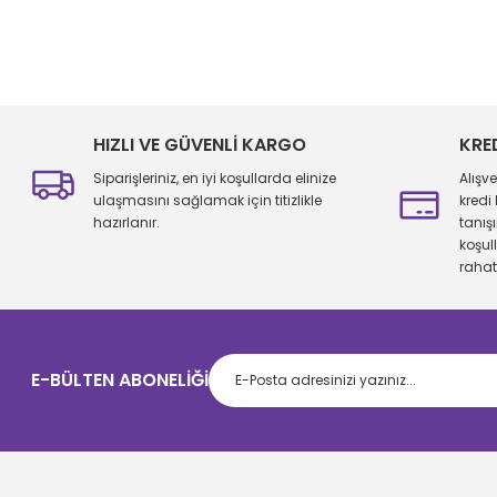
Bu ürünün fiyat bilgisi, resim, ürün açıklamalarında ve diğer konu
Görüş ve önerileriniz için teşekkür ederiz.
Ürün resmi kalitesiz, bozuk veya görüntülenemiyor.
Ürün açıklamasında eksik bilgiler bulunuyor.
HIZLI VE GÜVENLİ KARGO
KRE
Ürün bilgilerinde hatalar bulunuyor.
Siparişleriniz, en iyi koşullarda elinize
Alışv
Ürün fiyatı diğer sitelerden daha pahalı.
ulaşmasını sağlamak için titizlikle
kredi
hazırlanır.
tanış
Bu ürüne benzer farklı alternatifler olmalı.
koşul
rahatl
E-BÜLTEN ABONELİĞİ