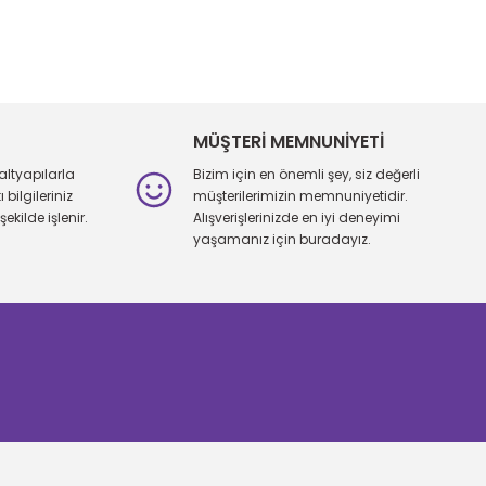
iletebilirsiniz.
MÜŞTERİ MEMNUNİYETİ
altyapılarla
Bizim için en önemli şey, siz değerli
bilgileriniz
müşterilerimizin memnuniyetidir.
şekilde işlenir.
Alışverişlerinizde en iyi deneyimi
yaşamanız için buradayız.