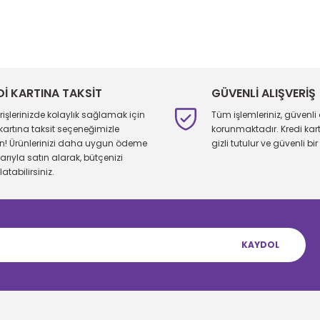
larda yetersiz gördüğünüz noktaları öneri formunu kullanarak tarafımıza 
Bu ürüne ilk yorumu siz yapın!
Yorum Yaz
Dİ KARTINA TAKSİT
GÜVENLİ ALIŞVERİŞ
erişlerinizde kolaylık sağlamak için
Tüm işlemleriniz, güvenli 
 kartına taksit seçeneğimizle
korunmaktadır. Kredi kartı 
ın! Ürünlerinizi daha uygun ödeme
gizli tutulur ve güvenli bir 
larıyla satın alarak, bütçenizi
atabilirsiniz.
KAYDOL
Gönder