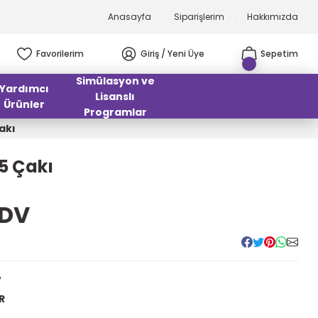
Anasayfa
Siparişlerim
Hakkımızda
Favorilerim
Giriş / Yeni Üye
Sepetim
Simülasyon ve
Yardımcı
Lisanslı
Ürünler
Programlar
akı
5 Çakı
KDV
7
R