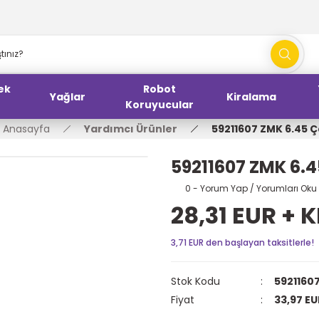
ek
Robot
Yağlar
Kiralama
Koruyucular
Anasayfa
Yardımcı Ürünler
59211607 ZMK 6.45 Ç
59211607 ZMK 6.4
0 - Yorum Yap / Yorumları Oku
28,31 EUR + 
3,71 EUR den başlayan taksitlerle!
Stok Kodu
5921160
Fiyat
33,97 EU