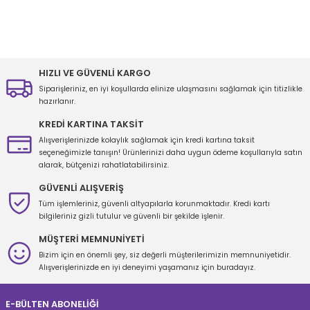
Bu ürünün fiyat bilgisi, resim, ürün açıklamalarında ve diğer
konularda yetersiz gördüğünüz noktaları öneri formunu kullanarak
tarafımıza iletebilirsiniz.
Görüş ve önerileriniz için teşekkür ederiz.
HIZLI VE GÜVENLİ KARGO
Siparişleriniz, en iyi koşullarda elinize ulaşmasını sağlamak için titizlikle
Ürün resmi kalitesiz, bozuk veya görüntülenemiyor.
hazırlanır.
Ürün açıklamasında eksik bilgiler bulunuyor.
KREDİ KARTINA TAKSİT
Ürün bilgilerinde hatalar bulunuyor.
Alışverişlerinizde kolaylık sağlamak için kredi kartına taksit
seçeneğimizle tanışın! Ürünlerinizi daha uygun ödeme koşullarıyla satın
Ürün fiyatı diğer sitelerden daha pahalı.
alarak, bütçenizi rahatlatabilirsiniz.
Bu ürüne benzer farklı alternatifler olmalı.
GÜVENLİ ALIŞVERİŞ
Tüm işlemleriniz, güvenli altyapılarla korunmaktadır. Kredi kartı
bilgileriniz gizli tutulur ve güvenli bir şekilde işlenir.
MÜŞTERİ MEMNUNİYETİ
Bizim için en önemli şey, siz değerli müşterilerimizin memnuniyetidir.
Gönder
Alışverişlerinizde en iyi deneyimi yaşamanız için buradayız.
E-BÜLTEN ABONELİĞİ