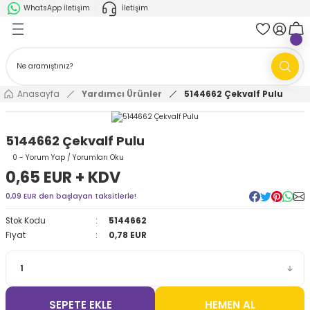
WhatsApp İletişim
İletişim
Geri Dön
Geri Dön
k Parça
ABB
FANUC
AMR'ler
Ark Kaynağı Robotları
Anasayfa
Yardımcı Ürünler
5144662 Çekvalf Pulu
Ark Kaynağı Robotları
Boya Robotları
5144662 Çekvalf Pulu
Boya Robotları
Cobotlar
0 - Yorum Yap / Yorumları Oku
0,65 EUR + KDV
Cobotlar
Delta Robotlar
0,09 EUR den başlayan taksitlerle!
Stok Kodu
5144662
Delta Robotlar
Endüstriyel Robotlar
Fiyat
0,78 EUR
Endüstriyel Robotlar
Paletleme Robotları
Scara Robotlar
Scara Robotlar
SEPETE EKLE
HEMEN AL