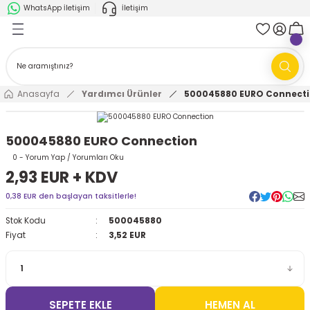
WhatsApp İletişim
İletişim
Geri Dön
Geri Dön
k Parça
ABB
FANUC
AMR'ler
Ark Kaynağı Robotları
Anasayfa
Yardımcı Ürünler
500045880 EURO Connect
Ark Kaynağı Robotları
Boya Robotları
500045880 EURO Connection
Boya Robotları
Cobotlar
0 - Yorum Yap / Yorumları Oku
2,93 EUR + KDV
Cobotlar
Delta Robotlar
0,38 EUR den başlayan taksitlerle!
Stok Kodu
500045880
Delta Robotlar
Endüstriyel Robotlar
Fiyat
3,52 EUR
Endüstriyel Robotlar
Paletleme Robotları
Scara Robotlar
Scara Robotlar
SEPETE EKLE
HEMEN AL