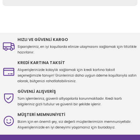
Yorum Yaz
Bu ürünün fiyat bilgisi, resim, ürün açıklamalarında ve diğer
konularda yetersiz gördüğünüz noktaları öneri formunu kullanarak
tarafımıza iletebilirsiniz.
Görüş ve önerileriniz için teşekkür ederiz.
HIZLI VE GÜVENLİ KARGO
Siparişleriniz, en iyi koşullarda elinize ulaşmasını sağlamak için titizlikle
Ürün resmi kalitesiz, bozuk veya görüntülenemiyor.
hazırlanır.
Ürün açıklamasında eksik bilgiler bulunuyor.
KREDİ KARTINA TAKSİT
Ürün bilgilerinde hatalar bulunuyor.
Alışverişlerinizde kolaylık sağlamak için kredi kartına taksit
seçeneğimizle tanışın! Ürünlerinizi daha uygun ödeme koşullarıyla satın
Ürün fiyatı diğer sitelerden daha pahalı.
alarak, bütçenizi rahatlatabilirsiniz.
Bu ürüne benzer farklı alternatifler olmalı.
GÜVENLİ ALIŞVERİŞ
Tüm işlemleriniz, güvenli altyapılarla korunmaktadır. Kredi kartı
bilgileriniz gizli tutulur ve güvenli bir şekilde işlenir.
MÜŞTERİ MEMNUNİYETİ
Bizim için en önemli şey, siz değerli müşterilerimizin memnuniyetidir.
Gönder
Alışverişlerinizde en iyi deneyimi yaşamanız için buradayız.