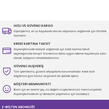
Bu ürünün fiyat bilgisi, resim, ürün açıklamalarında ve diğer
konularda yetersiz gördüğünüz noktaları öneri formunu kullanarak
tarafımıza iletebilirsiniz.
Görüş ve önerileriniz için teşekkür ederiz.
HIZLI VE GÜVENLİ KARGO
Siparişleriniz, en iyi koşullarda elinize ulaşmasını sağlamak için titizlikle
Ürün resmi kalitesiz, bozuk veya görüntülenemiyor.
hazırlanır.
Ürün açıklamasında eksik bilgiler bulunuyor.
KREDİ KARTINA TAKSİT
Ürün bilgilerinde hatalar bulunuyor.
Alışverişlerinizde kolaylık sağlamak için kredi kartına taksit
seçeneğimizle tanışın! Ürünlerinizi daha uygun ödeme koşullarıyla satın
Ürün fiyatı diğer sitelerden daha pahalı.
alarak, bütçenizi rahatlatabilirsiniz.
Bu ürüne benzer farklı alternatifler olmalı.
GÜVENLİ ALIŞVERİŞ
Tüm işlemleriniz, güvenli altyapılarla korunmaktadır. Kredi kartı
bilgileriniz gizli tutulur ve güvenli bir şekilde işlenir.
MÜŞTERİ MEMNUNİYETİ
Bizim için en önemli şey, siz değerli müşterilerimizin memnuniyetidir.
Gönder
Alışverişlerinizde en iyi deneyimi yaşamanız için buradayız.
E-BÜLTEN ABONELİĞİ