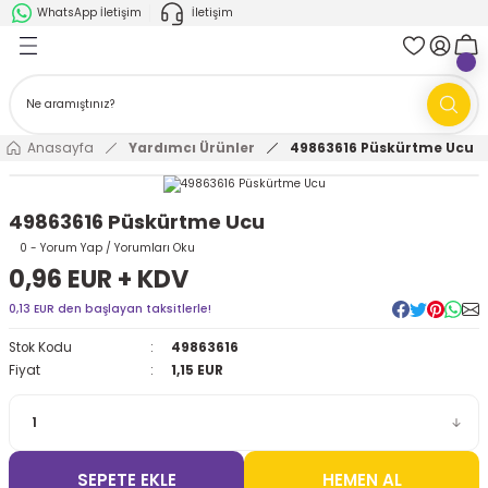
WhatsApp İletişim
İletişim
Geri Dön
Geri Dön
k Parça
ABB
FANUC
AMR'ler
Ark Kaynağı Robotları
Anasayfa
Yardımcı Ürünler
49863616 Püskürtme Ucu
Ark Kaynağı Robotları
Boya Robotları
49863616 Püskürtme Ucu
Boya Robotları
Cobotlar
0 - Yorum Yap / Yorumları Oku
0,96 EUR + KDV
Cobotlar
Delta Robotlar
0,13 EUR den başlayan taksitlerle!
Stok Kodu
49863616
Delta Robotlar
Endüstriyel Robotlar
Fiyat
1,15 EUR
Endüstriyel Robotlar
Paletleme Robotları
Scara Robotlar
Scara Robotlar
SEPETE EKLE
HEMEN AL