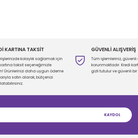
larda yetersiz gördüğünüz noktaları öneri formunu kullanarak tarafımıza 
Bu ürüne ilk yorumu siz yapın!
Yorum Yaz
Dİ KARTINA TAKSİT
GÜVENLİ ALIŞVERİŞ
erişlerinizde kolaylık sağlamak için
Tüm işlemleriniz, güvenli 
 kartına taksit seçeneğimizle
korunmaktadır. Kredi kartı 
ın! Ürünlerinizi daha uygun ödeme
gizli tutulur ve güvenli bir 
larıyla satın alarak, bütçenizi
atabilirsiniz.
KAYDOL
Gönder