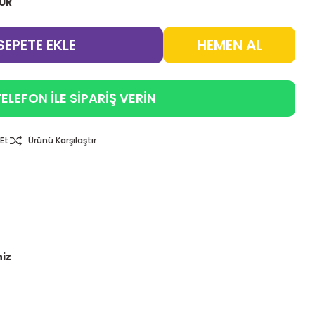
EUR
SEPETE EKLE
HEMEN AL
ELEFON İLE SİPARİŞ VERİN
Et
Ürünü Karşılaştır
niz