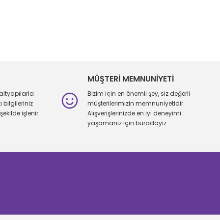
iletebilirsiniz.
MÜŞTERİ MEMNUNİYETİ
altyapılarla
Bizim için en önemli şey, siz değerli
bilgileriniz
müşterilerimizin memnuniyetidir.
şekilde işlenir.
Alışverişlerinizde en iyi deneyimi
yaşamanız için buradayız.