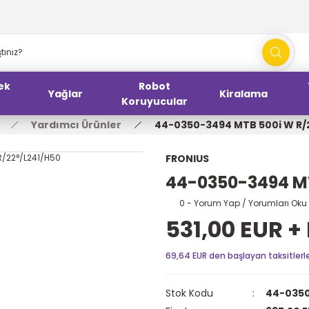
ek
Robot
Yağlar
Kiralama
Koruyucular
Yardımcı Ürünler
44-0350-3494 MTB 500i W R/
FRONIUS
44-0350-3494 MT
0 - Yorum Yap / Yorumları Oku
531,00 EUR +
69,64 EUR den başlayan taksitlerl
Stok Kodu
44-035