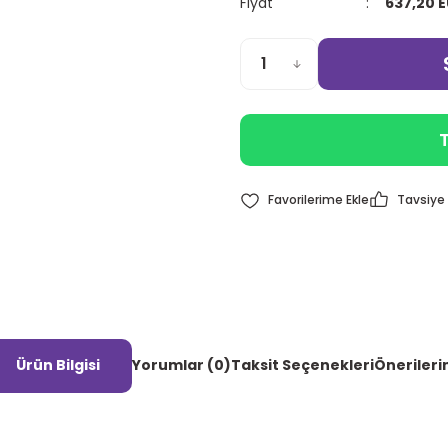
Fiyat
637,20 
T
Tavsiye 
Ürün Bilgisi
Yorumlar (0)
Taksit Seçenekleri
Önerileri