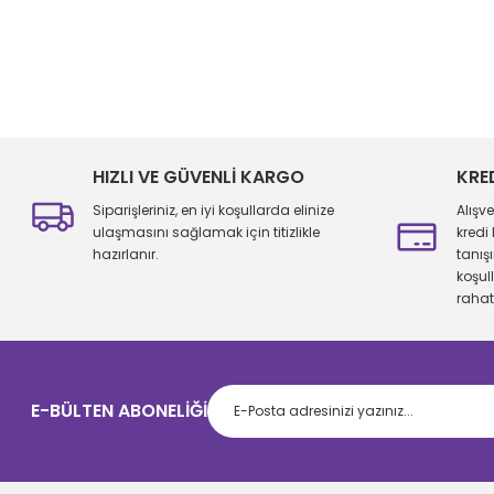
Bu ürünün fiyat bilgisi, resim, ürün açıklamalarında ve diğer konu
Görüş ve önerileriniz için teşekkür ederiz.
Ürün resmi kalitesiz, bozuk veya görüntülenemiyor.
Ürün açıklamasında eksik bilgiler bulunuyor.
HIZLI VE GÜVENLİ KARGO
KRE
Ürün bilgilerinde hatalar bulunuyor.
Siparişleriniz, en iyi koşullarda elinize
Alışv
Ürün fiyatı diğer sitelerden daha pahalı.
ulaşmasını sağlamak için titizlikle
kredi
hazırlanır.
tanış
Bu ürüne benzer farklı alternatifler olmalı.
koşul
rahatl
E-BÜLTEN ABONELİĞİ