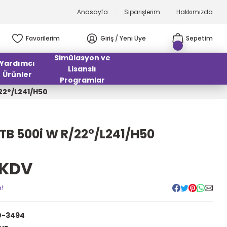
Anasayfa
Siparişlerim
Hakkımızda
Favorilerim
Giriş / Yeni Üye
Sepetim
Simülasyon ve
Yardımcı
Lisanslı
Ürünler
Programlar
22°/L241/H50
B 500i W R/22°/L241/H50
 KDV
e!
0-3494