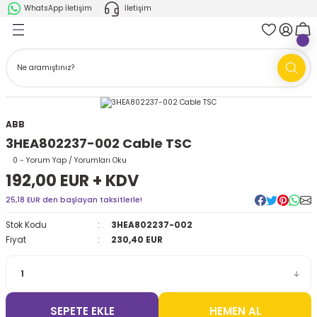
WhatsApp İletişim
İletişim
Geri Dön
Geri Dön
k Parça
ABB
FANUC
AMR'ler
Ark Kaynağı Robotları
ABB
Ark Kaynağı Robotları
Boya Robotları
3HEA802237-002 Cable TSC
Boya Robotları
Cobotlar
0 - Yorum Yap / Yorumları Oku
192,00 EUR + KDV
Cobotlar
Delta Robotlar
25,18 EUR den başlayan taksitlerle!
Stok Kodu
3HEA802237-002
Delta Robotlar
Endüstriyel Robotlar
Fiyat
230,40 EUR
Endüstriyel Robotlar
Paletleme Robotları
Scara Robotlar
Scara Robotlar
SEPETE EKLE
HEMEN AL