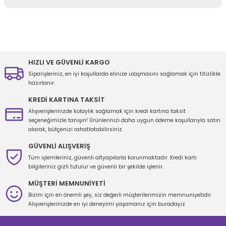
Yorum Yaz
Bu ürünün fiyat bilgisi, resim, ürün açıklamalarında ve diğer
konularda yetersiz gördüğünüz noktaları öneri formunu kullanarak
tarafımıza iletebilirsiniz.
Görüş ve önerileriniz için teşekkür ederiz.
HIZLI VE GÜVENLİ KARGO
Siparişleriniz, en iyi koşullarda elinize ulaşmasını sağlamak için titizlikle
Ürün resmi kalitesiz, bozuk veya görüntülenemiyor.
hazırlanır.
Ürün açıklamasında eksik bilgiler bulunuyor.
KREDİ KARTINA TAKSİT
Ürün bilgilerinde hatalar bulunuyor.
Alışverişlerinizde kolaylık sağlamak için kredi kartına taksit
seçeneğimizle tanışın! Ürünlerinizi daha uygun ödeme koşullarıyla satın
Ürün fiyatı diğer sitelerden daha pahalı.
alarak, bütçenizi rahatlatabilirsiniz.
Bu ürüne benzer farklı alternatifler olmalı.
GÜVENLİ ALIŞVERİŞ
Tüm işlemleriniz, güvenli altyapılarla korunmaktadır. Kredi kartı
bilgileriniz gizli tutulur ve güvenli bir şekilde işlenir.
MÜŞTERİ MEMNUNİYETİ
Bizim için en önemli şey, siz değerli müşterilerimizin memnuniyetidir.
Gönder
Alışverişlerinizde en iyi deneyimi yaşamanız için buradayız.