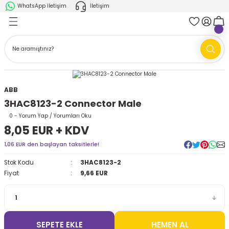
WhatsApp İletişim
İletişim
Geri Dön
Geri Dön
k Parça
ABB
FANUC
AMR'ler
Ark Kaynağı Robotları
ABB
Ark Kaynağı Robotları
Boya Robotları
3HAC8123-2 Connector Male
Boya Robotları
Cobotlar
0 - Yorum Yap / Yorumları Oku
8,05 EUR + KDV
Cobotlar
Delta Robotlar
1,06 EUR den başlayan taksitlerle!
Stok Kodu
3HAC8123-2
Delta Robotlar
Endüstriyel Robotlar
Fiyat
9,66 EUR
Endüstriyel Robotlar
Paletleme Robotları
Scara Robotlar
Scara Robotlar
SEPETE EKLE
HEMEN AL