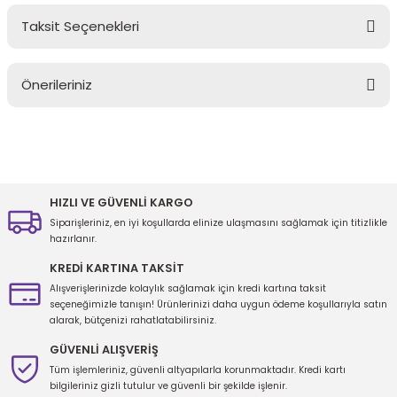
Taksit Seçenekleri
Bu ürüne ilk yorumu siz yapın!
Önerileriniz
Yorum Yaz
Bu ürünün fiyat bilgisi, resim, ürün açıklamalarında ve diğer
konularda yetersiz gördüğünüz noktaları öneri formunu kullanarak
tarafımıza iletebilirsiniz.
Görüş ve önerileriniz için teşekkür ederiz.
HIZLI VE GÜVENLİ KARGO
Siparişleriniz, en iyi koşullarda elinize ulaşmasını sağlamak için titizlikle
Ürün resmi kalitesiz, bozuk veya görüntülenemiyor.
hazırlanır.
Ürün açıklamasında eksik bilgiler bulunuyor.
KREDİ KARTINA TAKSİT
Ürün bilgilerinde hatalar bulunuyor.
Alışverişlerinizde kolaylık sağlamak için kredi kartına taksit
seçeneğimizle tanışın! Ürünlerinizi daha uygun ödeme koşullarıyla satın
Ürün fiyatı diğer sitelerden daha pahalı.
alarak, bütçenizi rahatlatabilirsiniz.
Bu ürüne benzer farklı alternatifler olmalı.
GÜVENLİ ALIŞVERİŞ
Tüm işlemleriniz, güvenli altyapılarla korunmaktadır. Kredi kartı
bilgileriniz gizli tutulur ve güvenli bir şekilde işlenir.