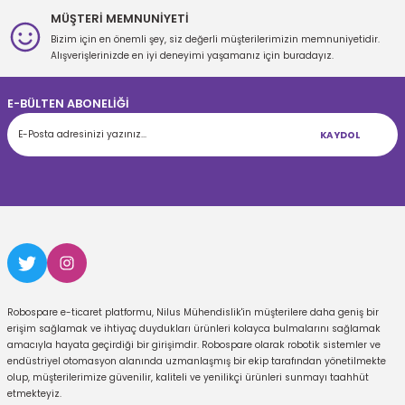
MÜŞTERİ MEMNUNİYETİ
Bizim için en önemli şey, siz değerli müşterilerimizin memnuniyetidir.
Gönder
Alışverişlerinizde en iyi deneyimi yaşamanız için buradayız.
E-BÜLTEN ABONELİĞİ
KAYDOL
Robospare e-ticaret platformu, Nilus Mühendislik'in müşterilere daha geniş bir
erişim sağlamak ve ihtiyaç duydukları ürünleri kolayca bulmalarını sağlamak
amacıyla hayata geçirdiği bir girişimdir. Robospare olarak robotik sistemler ve
endüstriyel otomasyon alanında uzmanlaşmış bir ekip tarafından yönetilmekte
olup, müşterilerimize güvenilir, kaliteli ve yenilikçi ürünleri sunmayı taahhüt
etmekteyiz.