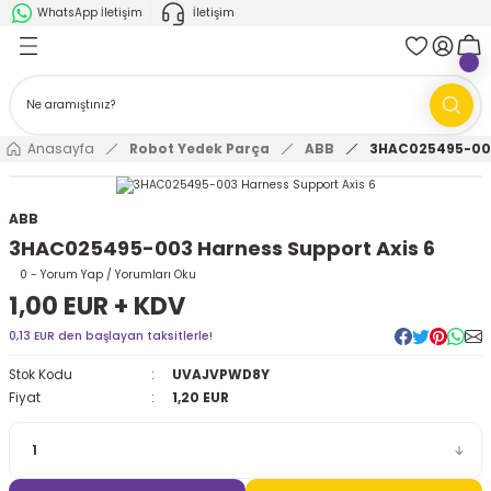
WhatsApp İletişim
İletişim
Geri Dön
Geri Dön
k Parça
ABB
FANUC
AMR'ler
Ark Kaynağı Robotları
Anasayfa
Robot Yedek Parça
ABB
3HAC025495-003
Ark Kaynağı Robotları
Boya Robotları
ABB
3HAC025495-003 Harness Support Axis 6
Boya Robotları
Cobotlar
0 - Yorum Yap / Yorumları Oku
1,00 EUR + KDV
Cobotlar
Delta Robotlar
0,13 EUR den başlayan taksitlerle!
Delta Robotlar
Endüstriyel Robotlar
Stok Kodu
UVAJVPWD8Y
Fiyat
1,20 EUR
Endüstriyel Robotlar
Paletleme Robotları
Scara Robotlar
Scara Robotlar