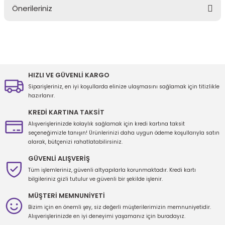
Önerileriniz
Yorum Yaz
Bu ürünün fiyat bilgisi, resim, ürün açıklamalarında ve diğer
konularda yetersiz gördüğünüz noktaları öneri formunu kullanarak
tarafımıza iletebilirsiniz.
Görüş ve önerileriniz için teşekkür ederiz.
HIZLI VE GÜVENLİ KARGO
Siparişleriniz, en iyi koşullarda elinize ulaşmasını sağlamak için titizlikle
Ürün resmi kalitesiz, bozuk veya görüntülenemiyor.
hazırlanır.
Ürün açıklamasında eksik bilgiler bulunuyor.
KREDİ KARTINA TAKSİT
Ürün bilgilerinde hatalar bulunuyor.
Alışverişlerinizde kolaylık sağlamak için kredi kartına taksit
seçeneğimizle tanışın! Ürünlerinizi daha uygun ödeme koşullarıyla satın
Ürün fiyatı diğer sitelerden daha pahalı.
alarak, bütçenizi rahatlatabilirsiniz.
Bu ürüne benzer farklı alternatifler olmalı.
GÜVENLİ ALIŞVERİŞ
Tüm işlemleriniz, güvenli altyapılarla korunmaktadır. Kredi kartı
bilgileriniz gizli tutulur ve güvenli bir şekilde işlenir.
MÜŞTERİ MEMNUNİYETİ
Bizim için en önemli şey, siz değerli müşterilerimizin memnuniyetidir.
Gönder
Alışverişlerinizde en iyi deneyimi yaşamanız için buradayız.