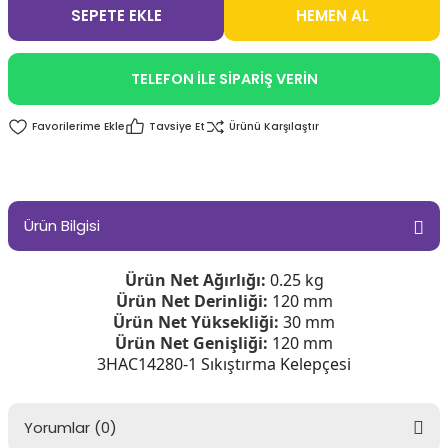
SEPETE EKLE
HEMEN AL
TELEFON İLE SİPARİŞ VERİN
Tavsiye Et
Ürünü Karşılaştır
Ürün Bilgisi
Ürün Net Ağırlığı:
0.25 kg
Ürün Net Derinliği:
120 mm
Ürün Net Yüksekliği:
30 mm
Ürün Net Genişliği:
120 mm
3HAC14280-1 Sıkıştırma Kelepçesi
Yorumlar (0)