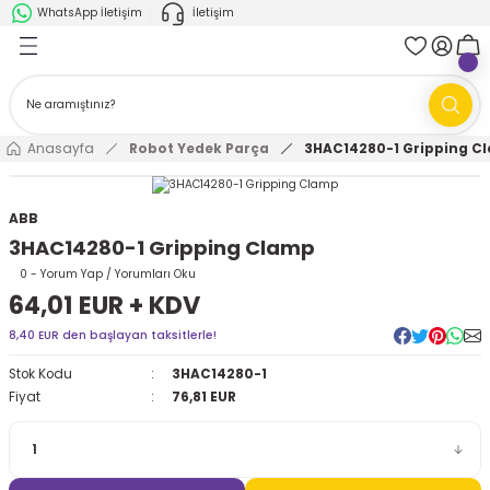
WhatsApp İletişim
İletişim
Geri Dön
Geri Dön
k Parça
ABB
FANUC
AMR'ler
Ark Kaynağı Robotları
Anasayfa
Robot Yedek Parça
3HAC14280-1 Gripping C
Ark Kaynağı Robotları
Boya Robotları
ABB
3HAC14280-1 Gripping Clamp
Boya Robotları
Cobotlar
0 - Yorum Yap / Yorumları Oku
64,01 EUR + KDV
Cobotlar
Delta Robotlar
8,40 EUR den başlayan taksitlerle!
Delta Robotlar
Endüstriyel Robotlar
Stok Kodu
3HAC14280-1
Fiyat
76,81 EUR
Endüstriyel Robotlar
Paletleme Robotları
Scara Robotlar
Scara Robotlar