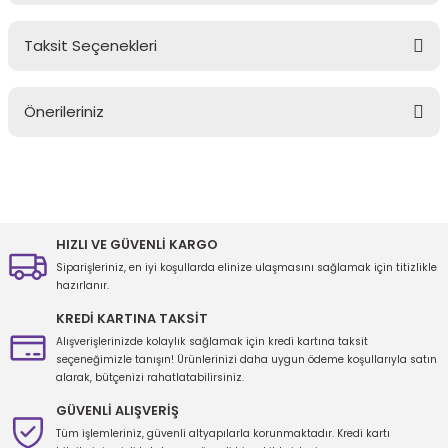
Taksit Seçenekleri
Bu ürüne ilk yorumu siz yapın!
Önerileriniz
Yorum Yaz
Bu ürünün fiyat bilgisi, resim, ürün açıklamalarında ve diğer
konularda yetersiz gördüğünüz noktaları öneri formunu kullanarak
tarafımıza iletebilirsiniz.
Görüş ve önerileriniz için teşekkür ederiz.
HIZLI VE GÜVENLİ KARGO
Siparişleriniz, en iyi koşullarda elinize ulaşmasını sağlamak için titizlikle
Ürün resmi kalitesiz, bozuk veya görüntülenemiyor.
hazırlanır.
Ürün açıklamasında eksik bilgiler bulunuyor.
KREDİ KARTINA TAKSİT
Ürün bilgilerinde hatalar bulunuyor.
Alışverişlerinizde kolaylık sağlamak için kredi kartına taksit
seçeneğimizle tanışın! Ürünlerinizi daha uygun ödeme koşullarıyla satın
Ürün fiyatı diğer sitelerden daha pahalı.
alarak, bütçenizi rahatlatabilirsiniz.
Bu ürüne benzer farklı alternatifler olmalı.
GÜVENLİ ALIŞVERİŞ
Tüm işlemleriniz, güvenli altyapılarla korunmaktadır. Kredi kartı