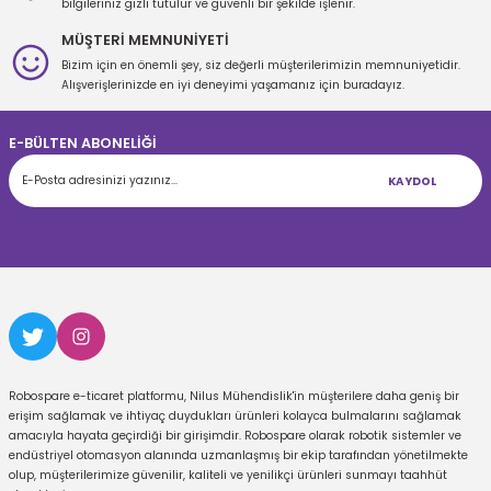
bilgileriniz gizli tutulur ve güvenli bir şekilde işlenir.
MÜŞTERİ MEMNUNİYETİ
Bizim için en önemli şey, siz değerli müşterilerimizin memnuniyetidir.
Gönder
Alışverişlerinizde en iyi deneyimi yaşamanız için buradayız.
E-BÜLTEN ABONELİĞİ
KAYDOL
Robospare e-ticaret platformu, Nilus Mühendislik'in müşterilere daha geniş bir
erişim sağlamak ve ihtiyaç duydukları ürünleri kolayca bulmalarını sağlamak
amacıyla hayata geçirdiği bir girişimdir. Robospare olarak robotik sistemler ve
endüstriyel otomasyon alanında uzmanlaşmış bir ekip tarafından yönetilmekte
olup, müşterilerimize güvenilir, kaliteli ve yenilikçi ürünleri sunmayı taahhüt