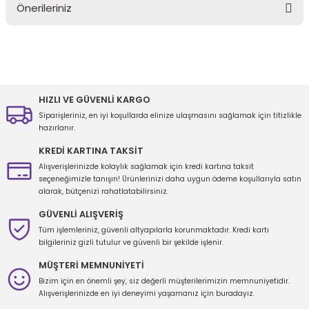
Önerileriniz
Yorum Yaz
Bu ürünün fiyat bilgisi, resim, ürün açıklamalarında ve diğer
konularda yetersiz gördüğünüz noktaları öneri formunu kullanarak
tarafımıza iletebilirsiniz.
Görüş ve önerileriniz için teşekkür ederiz.
HIZLI VE GÜVENLİ KARGO
Siparişleriniz, en iyi koşullarda elinize ulaşmasını sağlamak için titizlikle
Ürün resmi kalitesiz, bozuk veya görüntülenemiyor.
hazırlanır.
Ürün açıklamasında eksik bilgiler bulunuyor.
KREDİ KARTINA TAKSİT
Ürün bilgilerinde hatalar bulunuyor.
Alışverişlerinizde kolaylık sağlamak için kredi kartına taksit
seçeneğimizle tanışın! Ürünlerinizi daha uygun ödeme koşullarıyla satın
Ürün fiyatı diğer sitelerden daha pahalı.
alarak, bütçenizi rahatlatabilirsiniz.
Bu ürüne benzer farklı alternatifler olmalı.
GÜVENLİ ALIŞVERİŞ
Tüm işlemleriniz, güvenli altyapılarla korunmaktadır. Kredi kartı
bilgileriniz gizli tutulur ve güvenli bir şekilde işlenir.
MÜŞTERİ MEMNUNİYETİ
Bizim için en önemli şey, siz değerli müşterilerimizin memnuniyetidir.
Gönder
Alışverişlerinizde en iyi deneyimi yaşamanız için buradayız.