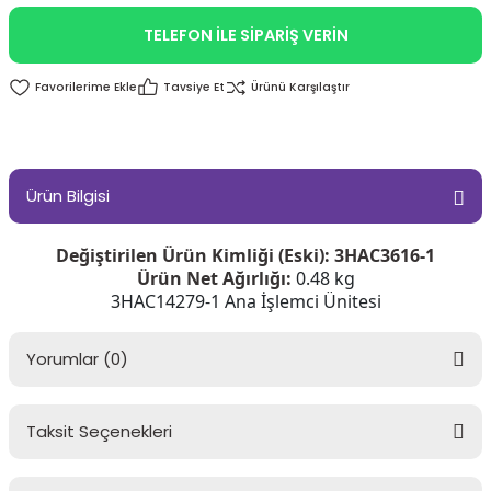
TELEFON İLE SİPARİŞ VERİN
Tavsiye Et
Ürünü Karşılaştır
Ürün Bilgisi
Değiştirilen Ürün Kimliği (Eski):
3HAC3616-1
Ürün Net Ağırlığı:
0.48 kg
3HAC14279-1 Ana İşlemci Ünitesi
Yorumlar (0)
Taksit Seçenekleri
Bu ürüne ilk yorumu siz yapın!