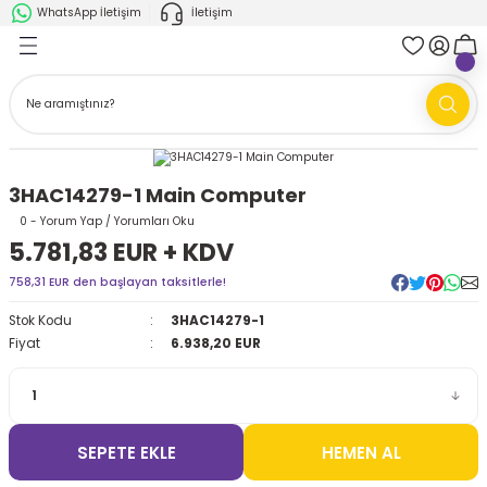
WhatsApp İletişim
İletişim
Geri Dön
Geri Dön
k Parça
ABB
FANUC
AMR'ler
Ark Kaynağı Robotları
3HAC14279-1 Main Computer
Ark Kaynağı Robotları
Boya Robotları
0 - Yorum Yap / Yorumları Oku
5.781,83 EUR + KDV
Boya Robotları
Cobotlar
758,31 EUR den başlayan taksitlerle!
Cobotlar
Delta Robotlar
Stok Kodu
3HAC14279-1
Fiyat
6.938,20 EUR
Delta Robotlar
Endüstriyel Robotlar
Endüstriyel Robotlar
Paletleme Robotları
SEPETE EKLE
HEMEN AL
Scara Robotlar
Scara Robotlar