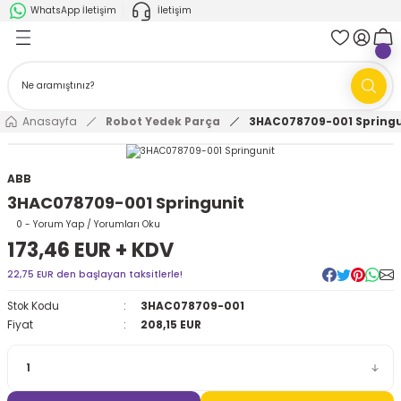
WhatsApp İletişim
İletişim
Geri Dön
Geri Dön
k Parça
ABB
FANUC
AMR'ler
Ark Kaynağı Robotları
Anasayfa
Robot Yedek Parça
3HAC078709-001 Springu
Ark Kaynağı Robotları
Boya Robotları
ABB
3HAC078709-001 Springunit
Boya Robotları
Cobotlar
0 - Yorum Yap / Yorumları Oku
173,46 EUR + KDV
Cobotlar
Delta Robotlar
22,75 EUR den başlayan taksitlerle!
Delta Robotlar
Endüstriyel Robotlar
Stok Kodu
3HAC078709-001
Fiyat
208,15 EUR
Endüstriyel Robotlar
Paletleme Robotları
Scara Robotlar
Scara Robotlar