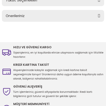
Taksit Seçenekleri
Bu ürüne ilk yorumu siz yapın!
Önerileriniz
Yorum Yaz
Bu ürünün fiyat bilgisi, resim, ürün açıklamalarında ve diğer
konularda yetersiz gördüğünüz noktaları öneri formunu kullanarak
tarafımıza iletebilirsiniz.
Görüş ve önerileriniz için teşekkür ederiz.
HIZLI VE GÜVENLİ KARGO
Siparişleriniz, en iyi koşullarda elinize ulaşmasını sağlamak için titizlikle
Ürün resmi kalitesiz, bozuk veya görüntülenemiyor.
hazırlanır.
Ürün açıklamasında eksik bilgiler bulunuyor.
KREDİ KARTINA TAKSİT
Ürün bilgilerinde hatalar bulunuyor.
Alışverişlerinizde kolaylık sağlamak için kredi kartına taksit
seçeneğimizle tanışın! Ürünlerinizi daha uygun ödeme koşullarıyla satın
Ürün fiyatı diğer sitelerden daha pahalı.
alarak, bütçenizi rahatlatabilirsiniz.
Bu ürüne benzer farklı alternatifler olmalı.
GÜVENLİ ALIŞVERİŞ
Tüm işlemleriniz, güvenli altyapılarla korunmaktadır. Kredi kartı
bilgileriniz gizli tutulur ve güvenli bir şekilde işlenir.
MÜŞTERİ MEMNUNİYETİ