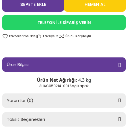
SEPETE EKLE
HEMEN AL
TELEFON İLE SİPARİŞ VERİN
Tavsiye Et
Ürünü Karşılaştır
Ürün Bilgisi
Ürün Net Ağırlığı:
4.3 kg
3HAC050214-001 Sağ Kapak
Yorumlar (0)
Taksit Seçenekleri
Bu ürüne ilk yorumu siz yapın!