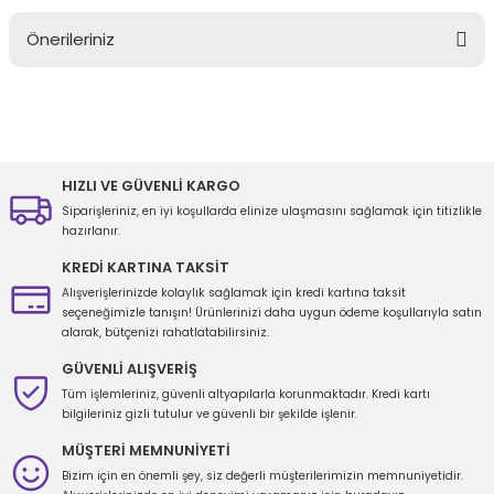
Önerileriniz
Yorum Yaz
Bu ürünün fiyat bilgisi, resim, ürün açıklamalarında ve diğer
konularda yetersiz gördüğünüz noktaları öneri formunu kullanarak
tarafımıza iletebilirsiniz.
Görüş ve önerileriniz için teşekkür ederiz.
HIZLI VE GÜVENLİ KARGO
Siparişleriniz, en iyi koşullarda elinize ulaşmasını sağlamak için titizlikle
Ürün resmi kalitesiz, bozuk veya görüntülenemiyor.
hazırlanır.
Ürün açıklamasında eksik bilgiler bulunuyor.
KREDİ KARTINA TAKSİT
Ürün bilgilerinde hatalar bulunuyor.
Alışverişlerinizde kolaylık sağlamak için kredi kartına taksit
seçeneğimizle tanışın! Ürünlerinizi daha uygun ödeme koşullarıyla satın
Ürün fiyatı diğer sitelerden daha pahalı.
alarak, bütçenizi rahatlatabilirsiniz.
Bu ürüne benzer farklı alternatifler olmalı.
GÜVENLİ ALIŞVERİŞ
Tüm işlemleriniz, güvenli altyapılarla korunmaktadır. Kredi kartı
bilgileriniz gizli tutulur ve güvenli bir şekilde işlenir.
MÜŞTERİ MEMNUNİYETİ
Bizim için en önemli şey, siz değerli müşterilerimizin memnuniyetidir.
Gönder