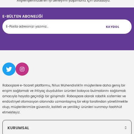
Alışverişlerinizde en iyi deneyimi yaşamanız için buradayız.
E-BÜLTEN ABONELİĞİ
KAYDOL
Robospare e-ticaret platformu, Nilus Mühendislik'in müşterilere daha geniş bir
erişim sağlamak ve ihtiyaç duydukları ürünleri kolayca bulmalarını sağlamak
amacıyla hayata geçirdiği bir girişimdir. Robospare olarak robotik sistemler ve
endüstriyel otomasyon alanında uzmanlaşmış bir ekip tarafından yönetilmekte
olup, müşterilerimize güvenilir, kaliteli ve yenilikçi ürünleri sunmayı taahhüt
etmekteyiz.
KURUMSAL