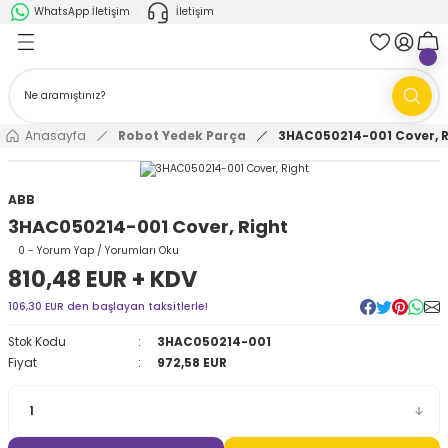
WhatsApp İletişim
İletişim
Geri Dön
Geri Dön
k Parça
ABB
FANUC
AMR'ler
Ark Kaynağı Robotları
Anasayfa
Robot Yedek Parça
3HAC050214-001 Cover, R
Ark Kaynağı Robotları
Boya Robotları
ABB
3HAC050214-001 Cover, Right
Boya Robotları
Cobotlar
0 - Yorum Yap / Yorumları Oku
810,48 EUR + KDV
Cobotlar
Delta Robotlar
106,30 EUR den başlayan taksitlerle!
Delta Robotlar
Endüstriyel Robotlar
Stok Kodu
3HAC050214-001
Fiyat
972,58 EUR
Endüstriyel Robotlar
Paletleme Robotları
Scara Robotlar
Scara Robotlar