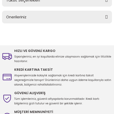
Taksit Seçenekleri
Bu ürüne ilk yorumu siz yapın!
Önerileriniz
Yorum Yaz
Bu ürünün fiyat bilgisi, resim, ürün açıklamalarında ve diğer
konularda yetersiz gördüğünüz noktaları öneri formunu kullanarak
tarafımıza iletebilirsiniz.
Görüş ve önerileriniz için teşekkür ederiz.
HIZLI VE GÜVENLİ KARGO
Siparişleriniz, en iyi koşullarda elinize ulaşmasını sağlamak için titizlikle
Ürün resmi kalitesiz, bozuk veya görüntülenemiyor.
hazırlanır.
Ürün açıklamasında eksik bilgiler bulunuyor.
KREDİ KARTINA TAKSİT
Ürün bilgilerinde hatalar bulunuyor.
Alışverişlerinizde kolaylık sağlamak için kredi kartına taksit
seçeneğimizle tanışın! Ürünlerinizi daha uygun ödeme koşullarıyla satın
Ürün fiyatı diğer sitelerden daha pahalı.
alarak, bütçenizi rahatlatabilirsiniz.
Bu ürüne benzer farklı alternatifler olmalı.
GÜVENLİ ALIŞVERİŞ
Tüm işlemleriniz, güvenli altyapılarla korunmaktadır. Kredi kartı
bilgileriniz gizli tutulur ve güvenli bir şekilde işlenir.
MÜŞTERİ MEMNUNİYETİ