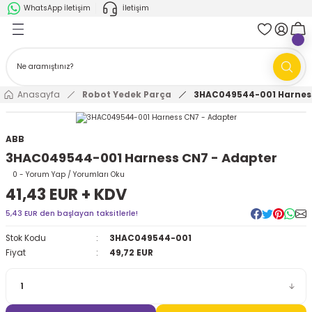
WhatsApp İletişim
İletişim
Geri Dön
Geri Dön
k Parça
ABB
FANUC
AMR'ler
Ark Kaynağı Robotları
Anasayfa
Robot Yedek Parça
3HAC049544-001 Harness
Ark Kaynağı Robotları
Boya Robotları
ABB
3HAC049544-001 Harness CN7 - Adapter
Boya Robotları
Cobotlar
0 - Yorum Yap / Yorumları Oku
41,43 EUR + KDV
Cobotlar
Delta Robotlar
5,43 EUR den başlayan taksitlerle!
Delta Robotlar
Endüstriyel Robotlar
Stok Kodu
3HAC049544-001
Fiyat
49,72 EUR
Endüstriyel Robotlar
Paletleme Robotları
Scara Robotlar
Scara Robotlar