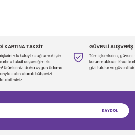
larda yetersiz gördüğünüz noktaları öneri formunu kullanarak tarafımıza 
Bu ürüne ilk yorumu siz yapın!
Yorum Yaz
Dİ KARTINA TAKSİT
GÜVENLİ ALIŞVERİŞ
erişlerinizde kolaylık sağlamak için
Tüm işlemleriniz, güvenli 
 kartına taksit seçeneğimizle
korunmaktadır. Kredi kartı 
ın! Ürünlerinizi daha uygun ödeme
gizli tutulur ve güvenli bir 
larıyla satın alarak, bütçenizi
atabilirsiniz.
KAYDOL
Gönder