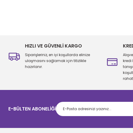
Bu ürünün fiyat bilgisi, resim, ürün açıklamalarında ve diğer konu
Görüş ve önerileriniz için teşekkür ederiz.
Ürün resmi kalitesiz, bozuk veya görüntülenemiyor.
Ürün açıklamasında eksik bilgiler bulunuyor.
HIZLI VE GÜVENLİ KARGO
KRE
Ürün bilgilerinde hatalar bulunuyor.
Siparişleriniz, en iyi koşullarda elinize
Alışv
Ürün fiyatı diğer sitelerden daha pahalı.
ulaşmasını sağlamak için titizlikle
kredi
hazırlanır.
tanış
Bu ürüne benzer farklı alternatifler olmalı.
koşul
rahatl
E-BÜLTEN ABONELİĞİ