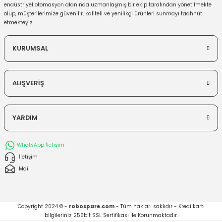
endüstriyel otomasyon alanında uzmanlaşmış bir ekip tarafından yönetilmekte
olup, müşterilerimize güvenilir, kaliteli ve yenilikçi ürünleri sunmayı taahhüt
etmekteyiz.
KURUMSAL
ALIŞVERİŞ
YARDIM
WhatsApp İletişim
İletişim
Mail
Copyright 2024 © -
robospare.com
- Tüm hakları saklıdır - Kredi kartı
bilgileriniz 256bit SSL Sertifikası ile Korunmaktadır.