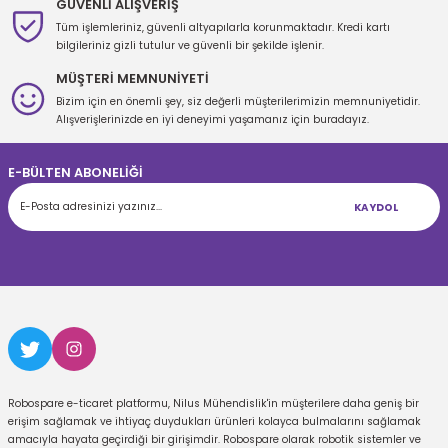
GÜVENLİ ALIŞVERİŞ
Tüm işlemleriniz, güvenli altyapılarla korunmaktadır. Kredi kartı
bilgileriniz gizli tutulur ve güvenli bir şekilde işlenir.
MÜŞTERİ MEMNUNİYETİ
Bizim için en önemli şey, siz değerli müşterilerimizin memnuniyetidir.
Gönder
Alışverişlerinizde en iyi deneyimi yaşamanız için buradayız.
E-BÜLTEN ABONELİĞİ
KAYDOL
Robospare e-ticaret platformu, Nilus Mühendislik'in müşterilere daha geniş bir
erişim sağlamak ve ihtiyaç duydukları ürünleri kolayca bulmalarını sağlamak
amacıyla hayata geçirdiği bir girişimdir. Robospare olarak robotik sistemler ve