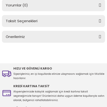
Yorumlar (0)
Taksit Seçenekleri
Bu ürüne ilk yorumu siz yapın!
Önerileriniz
Yorum Yaz
Bu ürünün fiyat bilgisi, resim, ürün açıklamalarında ve diğer
konularda yetersiz gördüğünüz noktaları öneri formunu kullanarak
tarafımıza iletebilirsiniz.
Görüş ve önerileriniz için teşekkür ederiz.
HIZLI VE GÜVENLİ KARGO
Siparişleriniz, en iyi koşullarda elinize ulaşmasını sağlamak için titizlikle
Ürün resmi kalitesiz, bozuk veya görüntülenemiyor.
hazırlanır.
Ürün açıklamasında eksik bilgiler bulunuyor.
KREDİ KARTINA TAKSİT
Ürün bilgilerinde hatalar bulunuyor.
Alışverişlerinizde kolaylık sağlamak için kredi kartına taksit
seçeneğimizle tanışın! Ürünlerinizi daha uygun ödeme koşullarıyla satın
Ürün fiyatı diğer sitelerden daha pahalı.
alarak, bütçenizi rahatlatabilirsiniz.
Bu ürüne benzer farklı alternatifler olmalı.