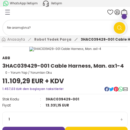
WhatsApp İletişim
İletişim
Geri Dön
Geri Dön
k Parça
ABB
FANUC
AMR'ler
Ark Kaynağı Robotları
Anasayfa
Robot Yedek Parça
3HAC039429-001 Cable H
Ark Kaynağı Robotları
Boya Robotları
ABB
3HAC039429-001 Cable Harness, Man. ax1-4
Boya Robotları
Cobotlar
0 - Yorum Yap / Yorumları Oku
11.109,29 EUR + KDV
Cobotlar
Delta Robotlar
1.457,03 EUR den başlayan taksitlerle!
Delta Robotlar
Endüstriyel Robotlar
Stok Kodu
3HAC039429-001
Fiyat
13.331,15 EUR
Endüstriyel Robotlar
Paletleme Robotları
Scara Robotlar
Scara Robotlar