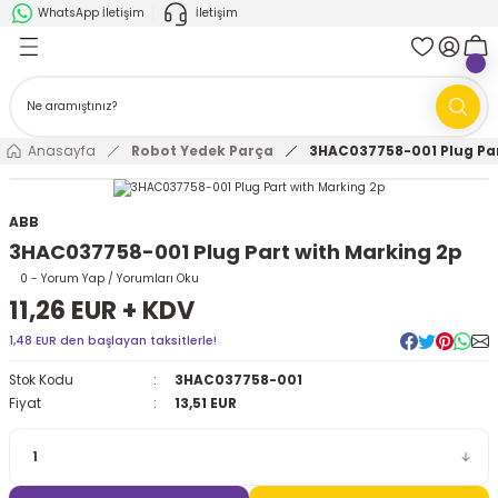
WhatsApp İletişim
İletişim
Geri Dön
Geri Dön
k Parça
ABB
FANUC
AMR'ler
Ark Kaynağı Robotları
Anasayfa
Robot Yedek Parça
3HAC037758-001 Plug Par
Ark Kaynağı Robotları
Boya Robotları
ABB
3HAC037758-001 Plug Part with Marking 2p
Boya Robotları
Cobotlar
0 - Yorum Yap / Yorumları Oku
11,26 EUR + KDV
Cobotlar
Delta Robotlar
1,48 EUR den başlayan taksitlerle!
Delta Robotlar
Endüstriyel Robotlar
Stok Kodu
3HAC037758-001
Fiyat
13,51 EUR
Endüstriyel Robotlar
Paletleme Robotları
Scara Robotlar
Scara Robotlar