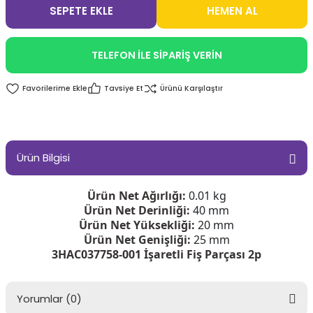
SEPETE EKLE
HEMEN AL
TELEFON İLE SİPARİŞ VERİN
Tavsiye Et
Ürünü Karşılaştır
Ürün Bilgisi
Ürün Net Ağırlığı:
0.01 kg
Ürün Net Derinliği:
40 mm
Ürün Net Yüksekliği:
20 mm
Ürün Net Genişliği:
25 mm
3HAC037758-001 İşaretli Fiş Parçası 2p
Yorumlar (0)