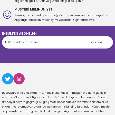
bilgileriniz gizli tutulur ve güvenli bir şekilde işlenir.
MÜŞTERİ MEMNUNİYETİ
Bizim için en önemli şey, siz değerli müşterilerimizin memnuniyetidir.
Gönder
Alışverişlerinizde en iyi deneyimi yaşamanız için buradayız.
E-BÜLTEN ABONELİĞİ
KAYDOL
Robospare e-ticaret platformu, Nilus Mühendislik'in müşterilere daha geniş bir
erişim sağlamak ve ihtiyaç duydukları ürünleri kolayca bulmalarını sağlamak
amacıyla hayata geçirdiği bir girişimdir. Robospare olarak robotik sistemler ve
endüstriyel otomasyon alanında uzmanlaşmış bir ekip tarafından yönetilmekte
olup, müşterilerimize güvenilir, kaliteli ve yenilikçi ürünleri sunmayı taahhüt