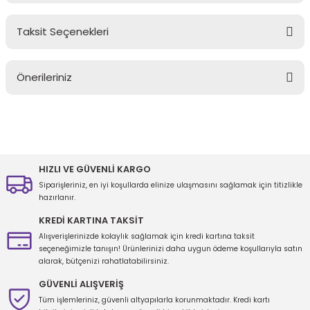
Taksit Seçenekleri
Bu ürüne ilk yorumu siz yapın!
Önerileriniz
Yorum Yaz
Bu ürünün fiyat bilgisi, resim, ürün açıklamalarında ve diğer
konularda yetersiz gördüğünüz noktaları öneri formunu kullanarak
tarafımıza iletebilirsiniz.
Görüş ve önerileriniz için teşekkür ederiz.
HIZLI VE GÜVENLİ KARGO
Siparişleriniz, en iyi koşullarda elinize ulaşmasını sağlamak için titizlikle
Ürün resmi kalitesiz, bozuk veya görüntülenemiyor.
hazırlanır.
Ürün açıklamasında eksik bilgiler bulunuyor.
KREDİ KARTINA TAKSİT
Ürün bilgilerinde hatalar bulunuyor.
Alışverişlerinizde kolaylık sağlamak için kredi kartına taksit
seçeneğimizle tanışın! Ürünlerinizi daha uygun ödeme koşullarıyla satın
Ürün fiyatı diğer sitelerden daha pahalı.
alarak, bütçenizi rahatlatabilirsiniz.
Bu ürüne benzer farklı alternatifler olmalı.
GÜVENLİ ALIŞVERİŞ
Tüm işlemleriniz, güvenli altyapılarla korunmaktadır. Kredi kartı