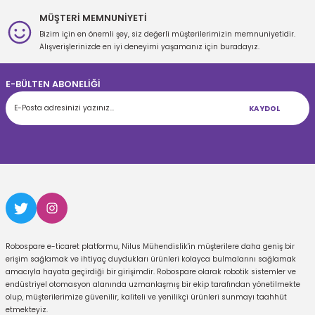
MÜŞTERİ MEMNUNİYETİ
Bizim için en önemli şey, siz değerli müşterilerimizin memnuniyetidir.
Gönder
Alışverişlerinizde en iyi deneyimi yaşamanız için buradayız.
E-BÜLTEN ABONELİĞİ
KAYDOL
Robospare e-ticaret platformu, Nilus Mühendislik'in müşterilere daha geniş bir
erişim sağlamak ve ihtiyaç duydukları ürünleri kolayca bulmalarını sağlamak
amacıyla hayata geçirdiği bir girişimdir. Robospare olarak robotik sistemler ve
endüstriyel otomasyon alanında uzmanlaşmış bir ekip tarafından yönetilmekte
olup, müşterilerimize güvenilir, kaliteli ve yenilikçi ürünleri sunmayı taahhüt
etmekteyiz.