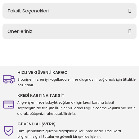
Taksit Seçenekleri
Bu ürüne ilk yorumu siz yapın!
Önerileriniz
Yorum Yaz
Bu ürünün fiyat bilgisi, resim, ürün açıklamalarında ve diğer
konularda yetersiz gördüğünüz noktaları öneri formunu kullanarak
tarafımıza iletebilirsiniz.
Görüş ve önerileriniz için teşekkür ederiz.
HIZLI VE GÜVENLİ KARGO
Siparişleriniz, en iyi koşullarda elinize ulaşmasını sağlamak için titizlikle
Ürün resmi kalitesiz, bozuk veya görüntülenemiyor.
hazırlanır.
Ürün açıklamasında eksik bilgiler bulunuyor.
KREDİ KARTINA TAKSİT
Ürün bilgilerinde hatalar bulunuyor.
Alışverişlerinizde kolaylık sağlamak için kredi kartına taksit
seçeneğimizle tanışın! Ürünlerinizi daha uygun ödeme koşullarıyla satın
Ürün fiyatı diğer sitelerden daha pahalı.
alarak, bütçenizi rahatlatabilirsiniz.
Bu ürüne benzer farklı alternatifler olmalı.
GÜVENLİ ALIŞVERİŞ
Tüm işlemleriniz, güvenli altyapılarla korunmaktadır. Kredi kartı
bilgileriniz gizli tutulur ve güvenli bir şekilde işlenir.