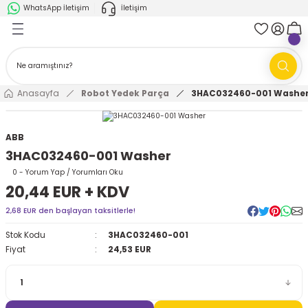
WhatsApp İletişim
İletişim
Geri Dön
Geri Dön
k Parça
ABB
FANUC
AMR'ler
Ark Kaynağı Robotları
Anasayfa
Robot Yedek Parça
3HAC032460-001 Washe
Ark Kaynağı Robotları
Boya Robotları
ABB
3HAC032460-001 Washer
Boya Robotları
Cobotlar
0 - Yorum Yap / Yorumları Oku
20,44 EUR + KDV
Cobotlar
Delta Robotlar
2,68 EUR den başlayan taksitlerle!
Delta Robotlar
Endüstriyel Robotlar
Stok Kodu
3HAC032460-001
Fiyat
24,53 EUR
Endüstriyel Robotlar
Paletleme Robotları
Scara Robotlar
Scara Robotlar