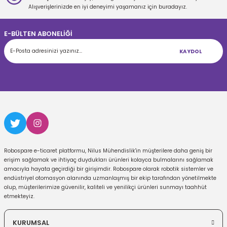
Gönder
Alışverişlerinizde en iyi deneyimi yaşamanız için buradayız.
E-BÜLTEN ABONELİĞİ
KAYDOL
Robospare e-ticaret platformu, Nilus Mühendislik'in müşterilere daha geniş bir
erişim sağlamak ve ihtiyaç duydukları ürünleri kolayca bulmalarını sağlamak
amacıyla hayata geçirdiği bir girişimdir. Robospare olarak robotik sistemler ve
endüstriyel otomasyon alanında uzmanlaşmış bir ekip tarafından yönetilmekte
olup, müşterilerimize güvenilir, kaliteli ve yenilikçi ürünleri sunmayı taahhüt
etmekteyiz.
KURUMSAL