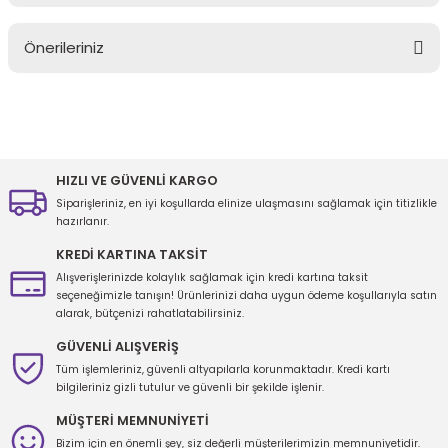
Bu ürüne ilk yorumu siz yapın!
Önerileriniz
Yorum Yaz
Bu ürünün fiyat bilgisi, resim, ürün açıklamalarında ve diğer
konularda yetersiz gördüğünüz noktaları öneri formunu kullanarak
tarafımıza iletebilirsiniz.
Görüş ve önerileriniz için teşekkür ederiz.
HIZLI VE GÜVENLİ KARGO
Siparişleriniz, en iyi koşullarda elinize ulaşmasını sağlamak için titizlikle
Ürün resmi kalitesiz, bozuk veya görüntülenemiyor.
hazırlanır.
Ürün açıklamasında eksik bilgiler bulunuyor.
KREDİ KARTINA TAKSİT
Ürün bilgilerinde hatalar bulunuyor.
Alışverişlerinizde kolaylık sağlamak için kredi kartına taksit
seçeneğimizle tanışın! Ürünlerinizi daha uygun ödeme koşullarıyla satın
Ürün fiyatı diğer sitelerden daha pahalı.
alarak, bütçenizi rahatlatabilirsiniz.
Bu ürüne benzer farklı alternatifler olmalı.
GÜVENLİ ALIŞVERİŞ
Tüm işlemleriniz, güvenli altyapılarla korunmaktadır. Kredi kartı
bilgileriniz gizli tutulur ve güvenli bir şekilde işlenir.
MÜŞTERİ MEMNUNİYETİ
Bizim için en önemli şey, siz değerli müşterilerimizin memnuniyetidir.