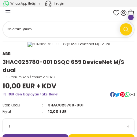
WhatsApp İletişim
İletişim
Geri Dön
Geri Dön
k Parça
ABB
FANUC
AMR'ler
Ark Kaynağı Robotları
ABB
Ark Kaynağı Robotları
Boya Robotları
3HAC025780-001 DSQC 659 DeviceNet M/S
dual
Boya Robotları
Cobotlar
0 - Yorum Yap / Yorumları Oku
10,00 EUR + KDV
Cobotlar
Delta Robotlar
1,31 EUR den başlayan taksitlerle!
Delta Robotlar
Endüstriyel Robotlar
Stok Kodu
3HAC025780-001
Fiyat
12,00 EUR
Endüstriyel Robotlar
Paletleme Robotları
Scara Robotlar
Scara Robotlar