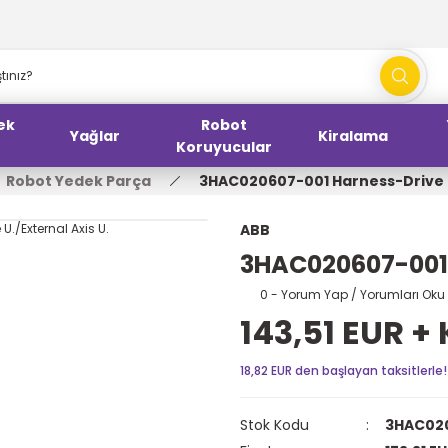
ek
Robot
Yağlar
Kiralama
Koruyucular
Robot Yedek Parça
3HAC020607-001 Harness-Drive U.
ABB
3HAC020607-001 H
0 - Yorum Yap / Yorumları Oku
143,51 EUR +
18,82 EUR den başlayan taksitlerle!
Stok Kodu
3HAC02