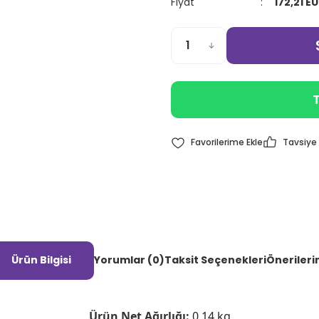
Fiyat
172,21 E
T
Tavsiye 
Ürün Bilgisi
Yorumlar (0)
Taksit Seçenekleri
Önerileri
Ürün Net Ağırlığı:
0.14 kg