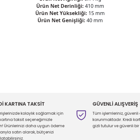
Ürün Net Derinliği:
410 mm
Ürün Net Yüksekliği:
15 mm
Ürün Net Genişliği:
40 mm
larda yetersiz gördüğünüz noktaları öneri formunu kullanarak tarafımıza 
Bu ürüne ilk yorumu siz yapın!
Yorum Yaz
Dİ KARTINA TAKSİT
GÜVENLİ ALIŞVERİŞ
erişlerinizde kolaylık sağlamak için
Tüm işlemleriniz, güvenli 
 kartına taksit seçeneğimizle
korunmaktadır. Kredi kartı 
ın! Ürünlerinizi daha uygun ödeme
gizli tutulur ve güvenli bir 
larıyla satın alarak, bütçenizi
atabilirsiniz.