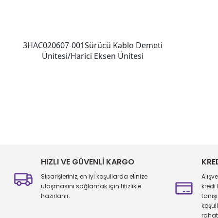
3HAC020607-001Sürücü Kablo Demeti
Ünitesi/Harici Eksen Ünitesi
Bu ürünün fiyat bilgisi, resim, ürün açıklamalarında ve diğer konu
Görüş ve önerileriniz için teşekkür ederiz.
Ürün resmi kalitesiz, bozuk veya görüntülenemiyor.
Ürün açıklamasında eksik bilgiler bulunuyor.
HIZLI VE GÜVENLİ KARGO
KRE
Ürün bilgilerinde hatalar bulunuyor.
Siparişleriniz, en iyi koşullarda elinize
Alışv
Ürün fiyatı diğer sitelerden daha pahalı.
ulaşmasını sağlamak için titizlikle
kredi
hazırlanır.
tanış
Bu ürüne benzer farklı alternatifler olmalı.
koşul
rahatl