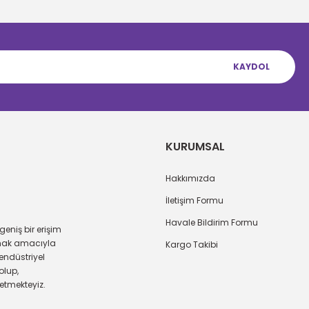
KAYDOL
Gönder
KURUMSAL
Hakkımızda
İletişim Formu
Havale Bildirim Formu
eniş bir erişim
amak amacıyla
Kargo Takibi
endüstriyel
olup,
 etmekteyiz.