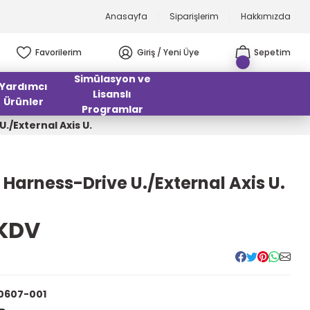
Anasayfa
Siparişlerim
Hakkımızda
Favorilerim
Giriş / Yeni Üye
Sepetim
Simülasyon ve
Yardımcı
Lisanslı
Ürünler
Programlar
/External Axis U.
arness-Drive U./External Axis U.
 KDV
0607-001