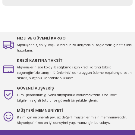
Yorum Yaz
Bu ürünün fiyat bilgisi, resim, ürün açıklamalarında ve diğer
konularda yetersiz gördüğünüz noktaları öneri formunu kullanarak
tarafımıza iletebilirsiniz.
Görüş ve önerileriniz için teşekkür ederiz.
HIZLI VE GÜVENLİ KARGO
Siparişleriniz, en iyi koşullarda elinize ulaşmasını sağlamak için titizlikle
Ürün resmi kalitesiz, bozuk veya görüntülenemiyor.
hazırlanır.
Ürün açıklamasında eksik bilgiler bulunuyor.
KREDİ KARTINA TAKSİT
Ürün bilgilerinde hatalar bulunuyor.
Alışverişlerinizde kolaylık sağlamak için kredi kartına taksit
seçeneğimizle tanışın! Ürünlerinizi daha uygun ödeme koşullarıyla satın
Ürün fiyatı diğer sitelerden daha pahalı.
alarak, bütçenizi rahatlatabilirsiniz.
Bu ürüne benzer farklı alternatifler olmalı.
GÜVENLİ ALIŞVERİŞ
Tüm işlemleriniz, güvenli altyapılarla korunmaktadır. Kredi kartı
bilgileriniz gizli tutulur ve güvenli bir şekilde işlenir.
MÜŞTERİ MEMNUNİYETİ
Bizim için en önemli şey, siz değerli müşterilerimizin memnuniyetidir.
Gönder
Alışverişlerinizde en iyi deneyimi yaşamanız için buradayız.