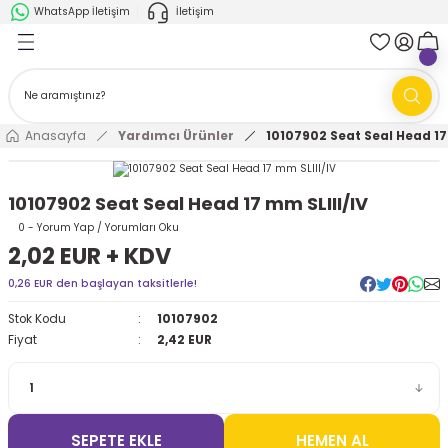
WhatsApp İletişim
İletişim
Geri Dön
Geri Dön
k Parça
ABB
FANUC
AMR'ler
Ark Kaynağı Robotları
Anasayfa
Yardımcı Ürünler
10107902 Seat Seal Head 17
Ark Kaynağı Robotları
Boya Robotları
10107902 Seat Seal Head 17 mm SLIII/IV
Boya Robotları
Cobotlar
0 - Yorum Yap / Yorumları Oku
2,02 EUR + KDV
Cobotlar
Delta Robotlar
0,26 EUR den başlayan taksitlerle!
Stok Kodu
10107902
Delta Robotlar
Endüstriyel Robotlar
Fiyat
2,42 EUR
Endüstriyel Robotlar
Paletleme Robotları
Scara Robotlar
Scara Robotlar
SEPETE EKLE
HEMEN AL