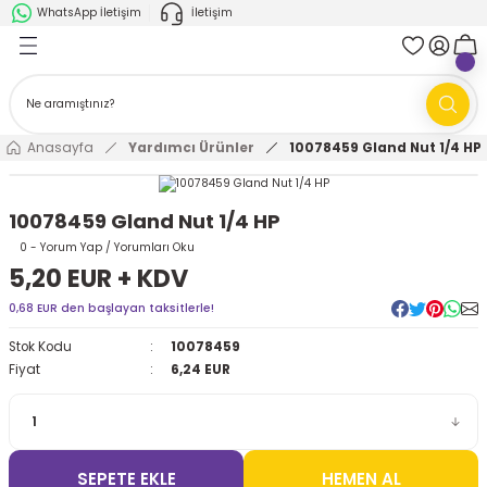
WhatsApp İletişim
İletişim
Geri Dön
Geri Dön
k Parça
ABB
FANUC
AMR'ler
Ark Kaynağı Robotları
Anasayfa
Yardımcı Ürünler
10078459 Gland Nut 1/4 HP
Ark Kaynağı Robotları
Boya Robotları
10078459 Gland Nut 1/4 HP
Boya Robotları
Cobotlar
0 - Yorum Yap / Yorumları Oku
5,20 EUR + KDV
Cobotlar
Delta Robotlar
0,68 EUR den başlayan taksitlerle!
Stok Kodu
10078459
Delta Robotlar
Endüstriyel Robotlar
Fiyat
6,24 EUR
Endüstriyel Robotlar
Paletleme Robotları
Scara Robotlar
Scara Robotlar
SEPETE EKLE
HEMEN AL