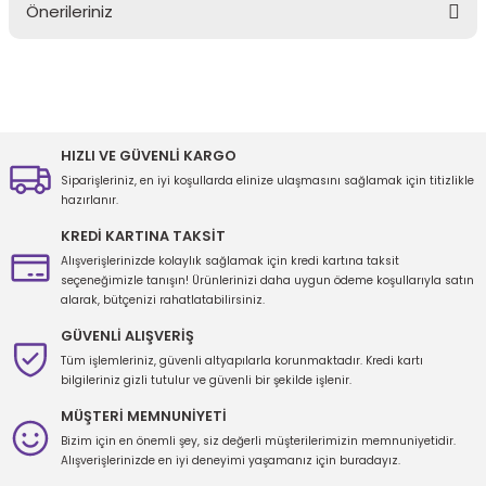
Önerileriniz
Yorum Yaz
Bu ürünün fiyat bilgisi, resim, ürün açıklamalarında ve diğer
konularda yetersiz gördüğünüz noktaları öneri formunu kullanarak
tarafımıza iletebilirsiniz.
Görüş ve önerileriniz için teşekkür ederiz.
HIZLI VE GÜVENLİ KARGO
Siparişleriniz, en iyi koşullarda elinize ulaşmasını sağlamak için titizlikle
Ürün resmi kalitesiz, bozuk veya görüntülenemiyor.
hazırlanır.
Ürün açıklamasında eksik bilgiler bulunuyor.
KREDİ KARTINA TAKSİT
Ürün bilgilerinde hatalar bulunuyor.
Alışverişlerinizde kolaylık sağlamak için kredi kartına taksit
seçeneğimizle tanışın! Ürünlerinizi daha uygun ödeme koşullarıyla satın
Ürün fiyatı diğer sitelerden daha pahalı.
alarak, bütçenizi rahatlatabilirsiniz.
Bu ürüne benzer farklı alternatifler olmalı.
GÜVENLİ ALIŞVERİŞ
Tüm işlemleriniz, güvenli altyapılarla korunmaktadır. Kredi kartı
bilgileriniz gizli tutulur ve güvenli bir şekilde işlenir.
MÜŞTERİ MEMNUNİYETİ
Bizim için en önemli şey, siz değerli müşterilerimizin memnuniyetidir.
Gönder
Alışverişlerinizde en iyi deneyimi yaşamanız için buradayız.